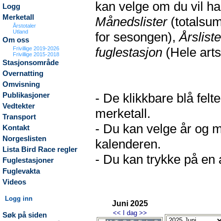
kan velge om du vil h
Logg
Merketall
Månedslister
(totalsum
Årstotaler
Utland
for sesongen),
Årsliste
Om oss
fuglestasjon
(Hele arts
Frivillige 2019-2026
Frivillige 2015-2018
Stasjonsområde
Overnatting
Omvisning
- De klikkbare blå fel
Publikasjoner
Vedtekter
merketall.
Transport
- Du kan velge år og m
Kontakt
Norgeslisten
kalenderen.
Lista Bird Race regler
- Du kan trykke på en a
Fuglestasjoner
Fuglevakta
Videos
Logg inn
Juni 2025
<<
I dag
>>
Søk på siden