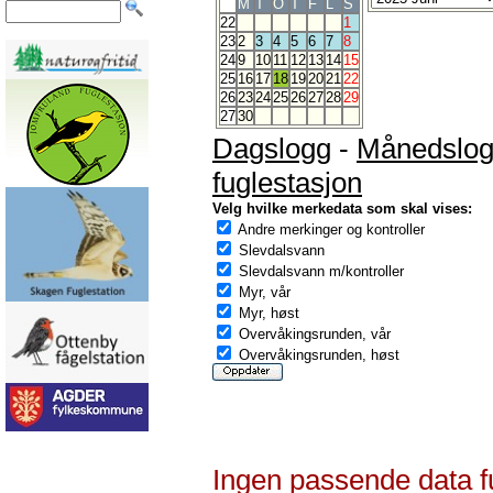
M
T
O
T
F
L
S
22
1
23
2
3
4
5
6
7
8
24
9
10
11
12
13
14
15
25
16
17
18
19
20
21
22
26
23
24
25
26
27
28
29
27
30
Dagslogg
-
Månedslo
fuglestasjon
Velg hvilke merkedata som skal vises:
Andre merkinger og kontroller
Slevdalsvann
Slevdalsvann m/kontroller
Myr, vår
Myr, høst
Overvåkingsrunden, vår
Overvåkingsrunden, høst
Ingen passende data f