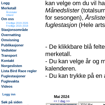
kan velge om du vil h
Logg
Merketall
Månedslister
(totalsum
Årstotaler
Utland
for sesongen),
Årsliste
Om oss
fuglestasjon
(Hele arts
Frivillige 2019-2026
Frivillige 2015-2018
Stasjonsområde
Overnatting
Omvisning
- De klikkbare blå fel
Publikasjoner
Vedtekter
merketall.
Transport
- Du kan velge år og m
Kontakt
Norgeslisten
kalenderen.
Lista Bird Race regler
- Du kan trykke på en a
Fuglestasjoner
Fuglevakta
Videos
Logg inn
Mai 2024
<<
I dag
>>
Søk på siden