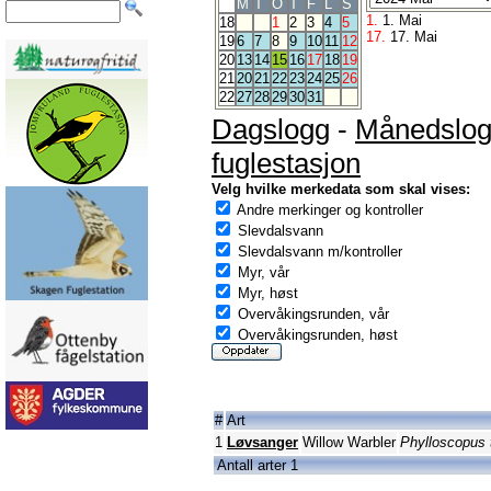
M
T
O
T
F
L
S
1.
1. Mai
18
1
2
3
4
5
17.
17. Mai
19
6
7
8
9
10
11
12
20
13
14
15
16
17
18
19
21
20
21
22
23
24
25
26
22
27
28
29
30
31
Dagslogg
-
Månedslo
fuglestasjon
Velg hvilke merkedata som skal vises:
Andre merkinger og kontroller
Slevdalsvann
Slevdalsvann m/kontroller
Myr, vår
Myr, høst
Overvåkingsrunden, vår
Overvåkingsrunden, høst
#
Art
1
Løvsanger
Willow Warbler
Phylloscopus 
Antall arter 1