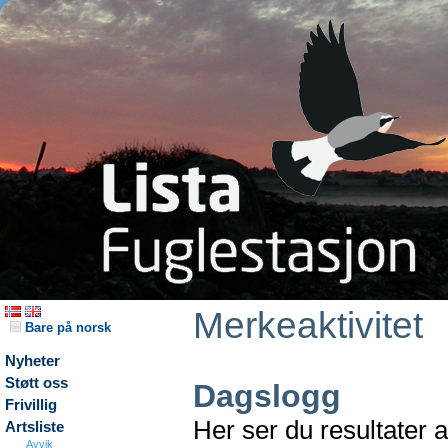
Merkeaktivitet
Bare på norsk
Nyheter
Støtt oss
Dagslogg
Frivillig
Her ser du resultater 
Artsliste
Avvik