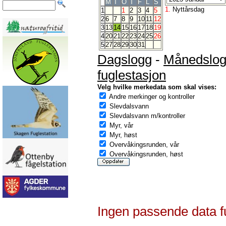
M
T
O
T
F
L
S
1.
Nyttårsdag
1
1
2
3
4
5
2
6
7
8
9
10
11
12
3
13
14
15
16
17
18
19
4
20
21
22
23
24
25
26
5
27
28
29
30
31
Dagslogg
-
Månedslo
fuglestasjon
Velg hvilke merkedata som skal vises:
Andre merkinger og kontroller
Slevdalsvann
Slevdalsvann m/kontroller
Myr, vår
Myr, høst
Overvåkingsrunden, vår
Overvåkingsrunden, høst
Ingen passende data f