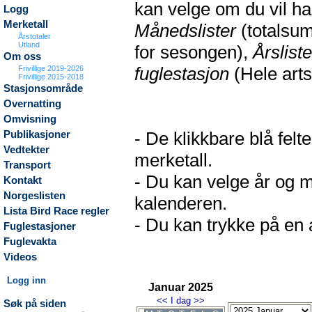
kan velge om du vil h
Logg
Merketall
Månedslister
(totalsum
Årstotaler
Utland
for sesongen),
Årsliste
Om oss
fuglestasjon
(Hele arts
Frivillige 2019-2026
Frivillige 2015-2018
Stasjonsområde
Overnatting
Omvisning
- De klikkbare blå fel
Publikasjoner
Vedtekter
merketall.
Transport
- Du kan velge år og m
Kontakt
Norgeslisten
kalenderen.
Lista Bird Race regler
- Du kan trykke på en a
Fuglestasjoner
Fuglevakta
Videos
Logg inn
Januar 2025
<<
I dag
>>
Søk på siden