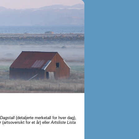
Dagstall
(detaljerte merketall for hver dag),
r
(artsoversikt for et år) eller
Artsliste Lista