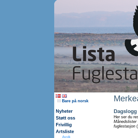
Merkea
Bare på norsk
Dagslogg
Nyheter
Her ser du re
Støtt oss
Månedslister
Frivillig
fuglestasjon
(
Artsliste
Avvik