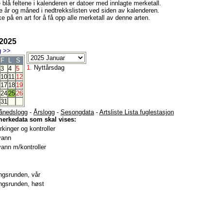
e blå feltene i kalenderen er datoer med innlagte merketall.
e år og måned i nedtrekkslisten ved siden av kalenderen.
e på en art for å få opp alle merketall av denne arten.
 2025
g
>>
F
L
S
1.
Nyttårsdag
3
4
5
10
11
12
17
18
19
24
25
26
31
ånedslogg
-
Årslogg
-
Sesongdata
-
Artsliste Lista fuglestasjon
merkedata som skal vises:
kinger og kontroller
vann
ann m/kontroller
gsrunden, vår
gsrunden, høst