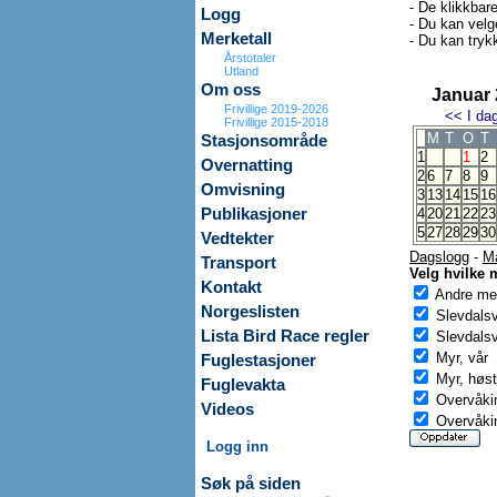
- De klikkbar
Logg
- Du kan velg
Merketall
- Du kan trykk
Årstotaler
Utland
Om oss
Januar
Frivillige 2019-2026
<<
I da
Frivillige 2015-2018
M
T
O
T
Stasjonsområde
1
1
2
Overnatting
2
6
7
8
9
Omvisning
3
13
14
15
16
Publikasjoner
4
20
21
22
23
5
27
28
29
30
Vedtekter
Dagslogg
-
M
Transport
Velg hvilke 
Kontakt
Andre mer
Norgeslisten
Slevdals
Lista Bird Race regler
Slevdalsv
Myr, vår
Fuglestasjoner
Myr, høst
Fuglevakta
Overvåkin
Videos
Overvåkin
Logg inn
Søk på siden