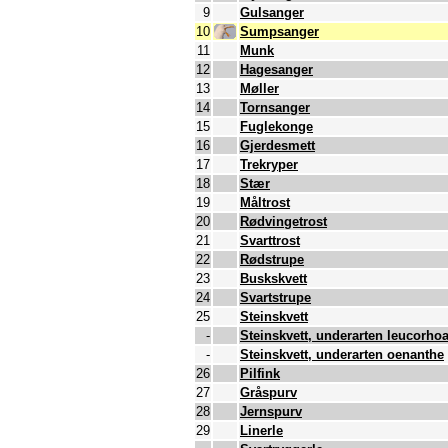
9
Gulsanger
10
Sumpsanger
11
Munk
12
Hagesanger
13
Møller
14
Tornsanger
15
Fuglekonge
16
Gjerdesmett
17
Trekryper
18
Stær
19
Måltrost
20
Rødvingetrost
21
Svarttrost
22
Rødstrupe
23
Buskskvett
24
Svartstrupe
25
Steinskvett
-
Steinskvett, underarten leucorho
-
Steinskvett, underarten oenanthe
26
Pilfink
27
Gråspurv
28
Jernspurv
29
Linerle