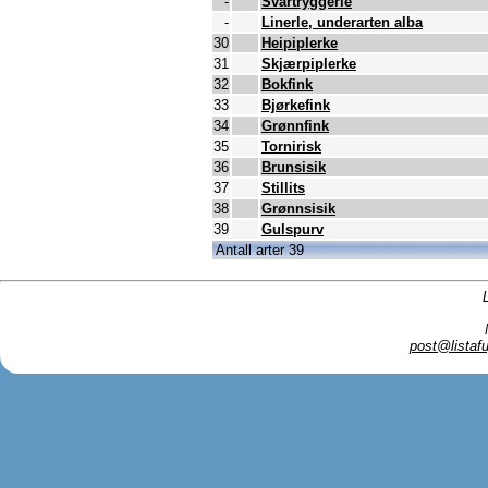
-
Svartryggerle
-
Linerle, underarten alba
30
Heipiplerke
31
Skjærpiplerke
32
Bokfink
33
Bjørkefink
34
Grønnfink
35
Tornirisk
36
Brunsisik
37
Stillits
38
Grønnsisik
39
Gulspurv
Antall arter 39
post@listafu