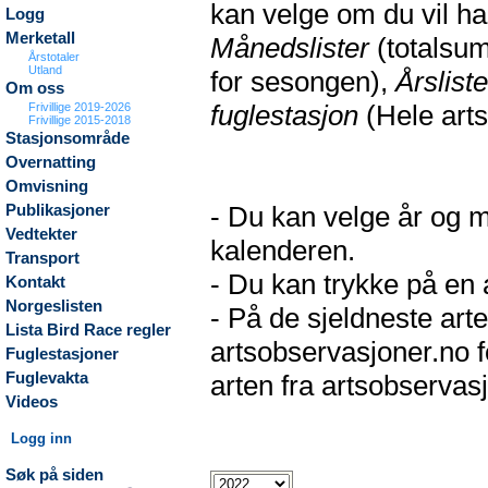
kan velge om du vil h
Logg
Merketall
Månedslister
(totalsum
Årstotaler
Utland
for sesongen),
Årsliste
Om oss
fuglestasjon
(Hele arts
Frivillige 2019-2026
Frivillige 2015-2018
Stasjonsområde
Overnatting
Omvisning
- Du kan velge år og m
Publikasjoner
Vedtekter
kalenderen.
Transport
- Du kan trykke på en a
Kontakt
Norgeslisten
- På de sjeldneste arte
Lista Bird Race regler
artsobservasjoner.no f
Fuglestasjoner
Fuglevakta
arten fra artsobservasj
Videos
Logg inn
Søk på siden