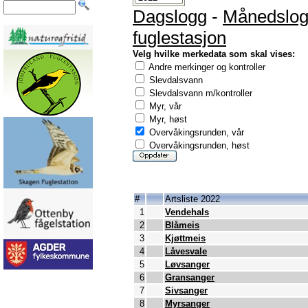
Dagslogg
-
Månedslo
fuglestasjon
Velg hvilke merkedata som skal vises:
Andre merkinger og kontroller
Slevdalsvann
Slevdalsvann m/kontroller
Myr, vår
Myr, høst
Overvåkingsrunden, vår
Overvåkingsrunden, høst
#
Artsliste 2022
1
Vendehals
2
Blåmeis
3
Kjøttmeis
4
Låvesvale
5
Løvsanger
6
Gransanger
7
Sivsanger
8
Myrsanger