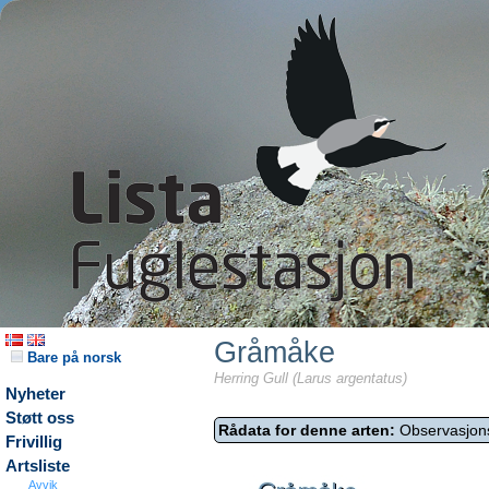
Gråmåke
Bare på norsk
Herring Gull (Larus argentatus)
Nyheter
Støtt oss
Rådata for denne arten:
Observasjon
Frivillig
Artsliste
Avvik