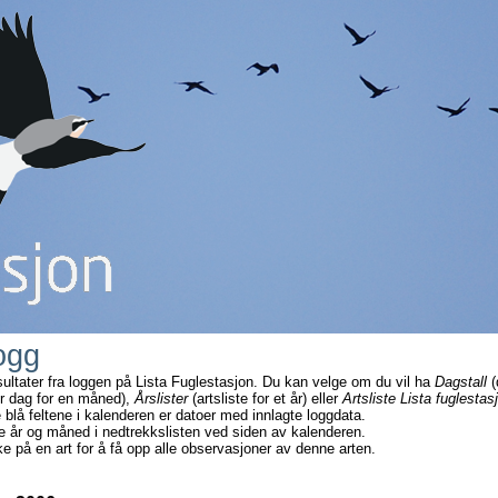
ogg
sultater fra loggen på Lista Fuglestasjon. Du kan velge om du vil ha
Dagstall
(
r dag for en måned),
Årslister
(artsliste for et år) eller
Artsliste Lista fuglestas
e blå feltene i kalenderen er datoer med innlagte loggdata.
e år og måned i nedtrekkslisten ved siden av kalenderen.
ke på en art for å få opp alle observasjoner av denne arten.