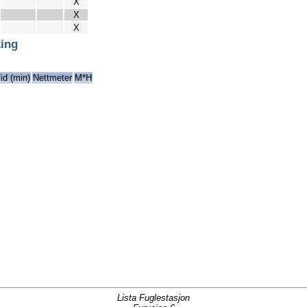
X
X
X
ing
id (min)
Nettmeter
M*H
Lista Fuglestasjon