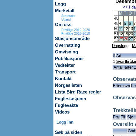
Desembe
Logg
<<
I da
Merketall
M
T
O
T
Årstotaler
48
Utland
49
4
5
6
7
Om oss
50
11
12
13
1
Frivillige 2019-2026
Frivillige 2015-2018
51
18
19
20
2
Stasjonsområde
52
25
26
27
2
Overnatting
Dagslogg
-
M
Omvisning
#
Art
Publikasjoner
1
Svartkråke
Vedtekter
Antall arter 1
Transport
Observat
Kontakt
Norgeslisten
Etternavn
Fo
Lista Bird Race regler
Observas
Fuglestasjoner
Fuglevakta
Trekktell
Videos
Fra
Til
Sjø
Logg inn
Oversikt 
God
Søk på siden