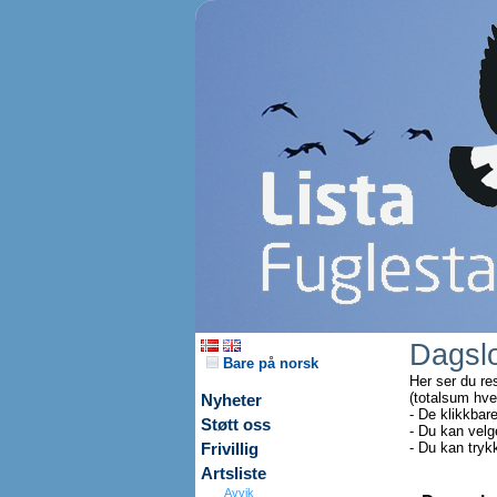
Dagsl
Bare på norsk
Her ser du re
(totalsum hve
Nyheter
- De klikkbar
Støtt oss
- Du kan velg
- Du kan tryk
Frivillig
Artsliste
Avvik