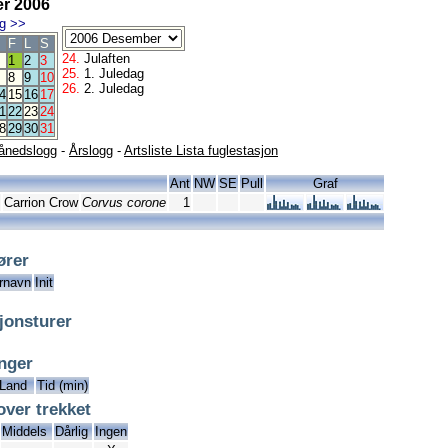
r 2006
g
>>
F
L
S
24.
Julaften
1
2
3
25.
1. Juledag
8
9
10
26.
2. Juledag
4
15
16
17
1
22
23
24
8
29
30
31
ånedslogg
-
Årslogg
-
Artsliste Lista fuglestasjon
Ant
NW
SE
Pull
Graf
Carrion Crow
Corvus corone
1
ører
rnavn
Init
jonsturer
inger
Land
Tid (min)
over trekket
Middels
Dårlig
Ingen