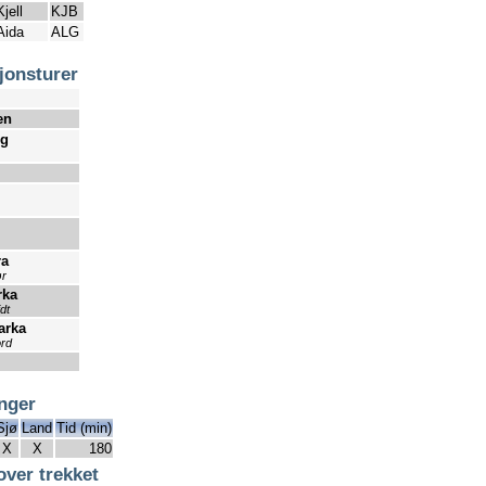
Kjell
KJB
Aida
ALG
jonsturer
en
ug
ra
ør
rka
dt
arka
rd
inger
Sjø
Land
Tid (min)
X
X
180
over trekket