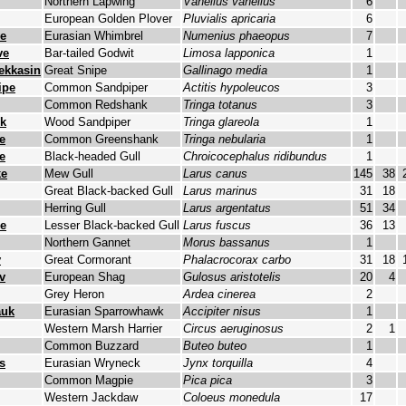
Northern Lapwing
Vanellus vanellus
6
European Golden Plover
Pluvialis apricaria
6
e
Eurasian Whimbrel
Numenius phaeopus
7
ve
Bar-tailed Godwit
Limosa lapponica
1
ekkasin
Great Snipe
Gallinago media
1
ipe
Common Sandpiper
Actitis hypoleucos
3
Common Redshank
Tringa totanus
3
lk
Wood Sandpiper
Tringa glareola
1
e
Common Greenshank
Tringa nebularia
1
e
Black-headed Gull
Chroicocephalus ridibundus
1
ke
Mew Gull
Larus canus
145
38
Great Black-backed Gull
Larus marinus
31
18
Herring Gull
Larus argentatus
51
34
e
Lesser Black-backed Gull
Larus fuscus
36
13
Northern Gannet
Morus bassanus
1
v
Great Cormorant
Phalacrocorax carbo
31
18
v
European Shag
Gulosus aristotelis
20
4
Grey Heron
Ardea cinerea
2
auk
Eurasian Sparrowhawk
Accipiter nisus
1
Western Marsh Harrier
Circus aeruginosus
2
1
Common Buzzard
Buteo buteo
1
s
Eurasian Wryneck
Jynx torquilla
4
Common Magpie
Pica pica
3
Western Jackdaw
Coloeus monedula
17