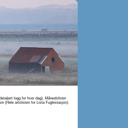
detaljert logg for hver dag),
Månedslister
jon
(Hele artslisten for Lista Fuglestasjon).