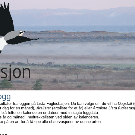
ogg
sultater fra loggen på Lista Fuglestasjon. Du kan velge om du vil ha
Dagstall
(
r dag for en måned),
Årslister
(artsliste for et år) eller
Artsliste Lista fuglestas
e blå feltene i kalenderen er datoer med innlagte loggdata.
e år og måned i nedtrekkslisten ved siden av kalenderen.
ke på en art for å få opp alle observasjoner av denne arten.