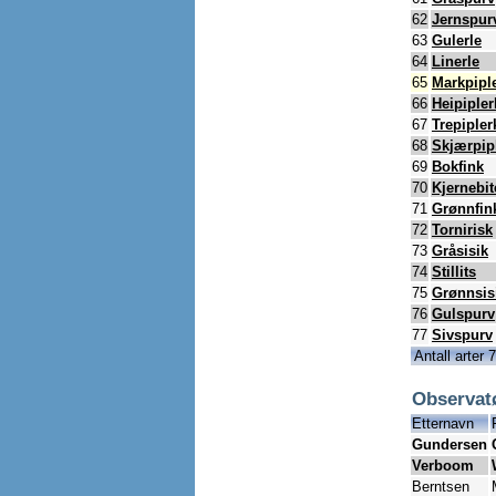
62
Jernspur
63
Gulerle
64
Linerle
65
Markpipl
66
Heipipler
67
Trepipler
68
Skjærpip
69
Bokfink
70
Kjernebit
71
Grønnfin
72
Tornirisk
73
Gråsisik
74
Stillits
75
Grønnsis
76
Gulspurv
77
Sivspurv
Antall arter 
Observat
Etternavn
Gundersen
Verboom
Berntsen