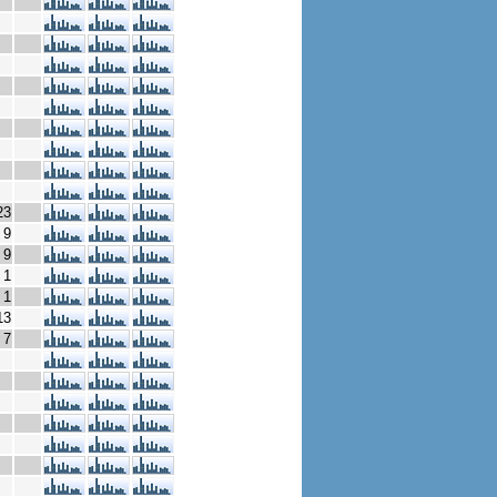
23
9
9
1
1
13
7