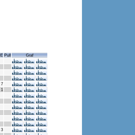
SE
Pull
Graf
7
1
3