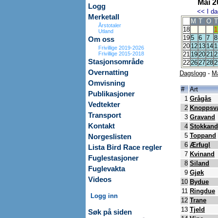
Mai 2
Logg
<<
I da
Merketall
M
T
O
T
Årstotaler
18
1
Utland
19
5
6
7
8
Om oss
20
12
13
14
1
Frivillige 2019-2026
Frivillige 2015-2018
21
19
20
21
2
Stasjonsområde
22
26
27
28
2
Overnatting
Dagslogg
-
M
Omvisning
#
Art
Publikasjoner
1
Grågås
Vedtekter
2
Knoppsv
Transport
3
Gravand
Kontakt
4
Stokkand
5
Toppand
Norgeslisten
6
Ærfugl
Lista Bird Race regler
7
Kvinand
Fuglestasjoner
8
Siland
Fuglevakta
9
Gjøk
Videos
10
Bydue
11
Ringdue
Logg inn
12
Trane
13
Tjeld
Søk på siden