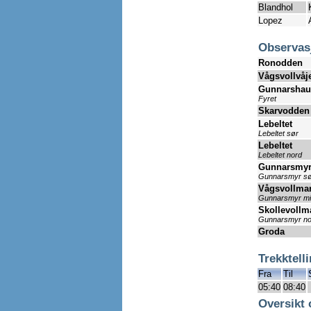
Blandhol
Lopez
Observas
Ronodden
Vågsvollvåj
Gunnarsha
Fyret
Skarvodden
Lebeltet
Lebeltet sør
Lebeltet
Lebeltet nord
Gunnarsmy
Gunnarsmyr s
Vågsvollma
Gunnarsmyr mi
Skollevollm
Gunnarsmyr no
Groda
Trekktell
Fra
Til
05:40
08:40
Oversikt 