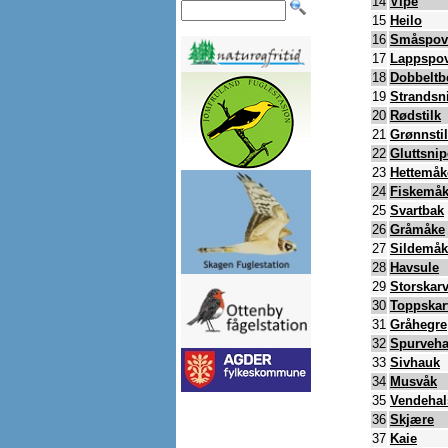
14
Vipe
15
Heilo
16
Småspov
17
Lappspo
18
Dobbeltb
19
Strandsn
20
Rødstilk
21
Grønnsti
22
Gluttsnip
23
Hettemåk
24
Fiskemå
25
Svartbak
26
Gråmåke
27
Sildemåk
28
Havsule
29
Storskar
30
Toppskar
31
Gråhegre
32
Spurveh
33
Sivhauk
34
Musvåk
35
Vendehal
36
Skjære
37
Kaie