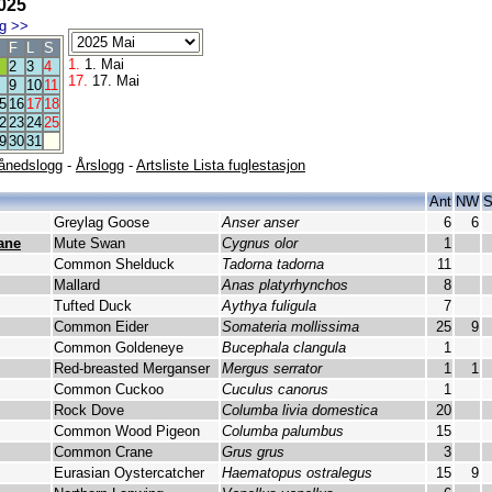
025
g
>>
F
L
S
1.
1. Mai
2
3
4
17.
17. Mai
9
10
11
5
16
17
18
2
23
24
25
9
30
31
ånedslogg
-
Årslogg
-
Artsliste Lista fuglestasjon
Ant
NW
Greylag Goose
Anser anser
6
6
ane
Mute Swan
Cygnus olor
1
Common Shelduck
Tadorna tadorna
11
Mallard
Anas platyrhynchos
8
Tufted Duck
Aythya fuligula
7
Common Eider
Somateria mollissima
25
9
Common Goldeneye
Bucephala clangula
1
Red-breasted Merganser
Mergus serrator
1
1
Common Cuckoo
Cuculus canorus
1
Rock Dove
Columba livia domestica
20
Common Wood Pigeon
Columba palumbus
15
Common Crane
Grus grus
3
Eurasian Oystercatcher
Haematopus ostralegus
15
9