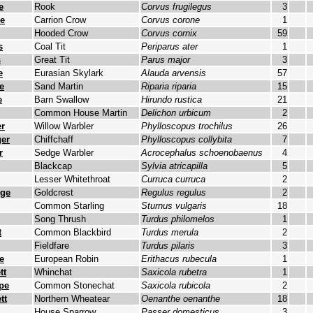
e
Rook
Corvus frugilegus
3
ke
Carrion Crow
Corvus corone
1
Hooded Crow
Corvus cornix
59
s
Coal Tit
Periparus ater
1
s
Great Tit
Parus major
3
e
Eurasian Skylark
Alauda arvensis
57
e
Sand Martin
Riparia riparia
15
e
Barn Swallow
Hirundo rustica
21
Common House Martin
Delichon urbicum
2
r
Willow Warbler
Phylloscopus trochilus
26
er
Chiffchaff
Phylloscopus collybita
7
r
Sedge Warbler
Acrocephalus schoenobaenus
4
Blackcap
Sylvia atricapilla
5
Lesser Whitethroat
Curruca curruca
2
nge
Goldcrest
Regulus regulus
2
Common Starling
Sturnus vulgaris
18
Song Thrush
Turdus philomelos
1
t
Common Blackbird
Turdus merula
2
Fieldfare
Turdus pilaris
3
e
European Robin
Erithacus rubecula
1
tt
Whinchat
Saxicola rubetra
1
upe
Common Stonechat
Saxicola rubicola
2
tt
Northern Wheatear
Oenanthe oenanthe
18
House Sparrow
Passer domesticus
3