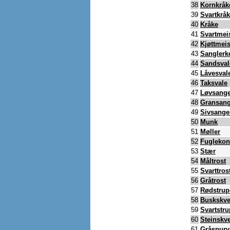
38
Kornkråk
39
Svartkrå
40
Kråke
41
Svartmei
42
Kjøttmei
43
Sanglerk
44
Sandsval
45
Låvesval
46
Taksvale
47
Løvsange
48
Gransang
49
Sivsange
50
Munk
51
Møller
52
Fugleko
53
Stær
54
Måltrost
55
Svarttros
56
Gråtrost
57
Rødstrup
58
Buskskve
59
Svartstr
60
Steinskve
61
Gråspurv