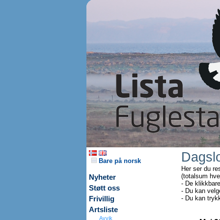
Dagsl
Bare på norsk
Her ser du re
(totalsum hve
Nyheter
- De klikkbar
Støtt oss
- Du kan velg
- Du kan tryk
Frivillig
Artsliste
Avvik