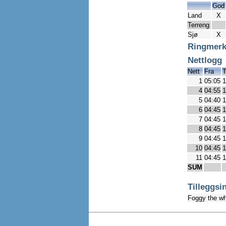
God
Land
X
Terreng
Sjø
X
Ringmerk
Nettlogg
Nett
Fra
T
1
05:05
1
4
04:55
1
5
04:40
1
6
04:45
1
7
04:45
1
8
04:45
1
9
04:45
1
10
04:45
1
11
04:45
1
SUM
Tilleggsi
Foggy the wh