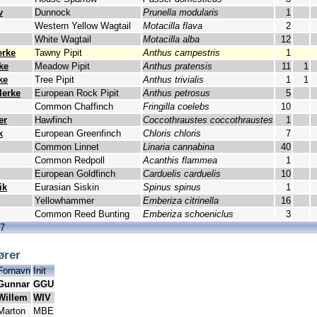
v
Dunnock
Prunella modularis
1
Western Yellow Wagtail
Motacilla flava
2
White Wagtail
Motacilla alba
12
erke
Tawny Pipit
Anthus campestris
1
ke
Meadow Pipit
Anthus pratensis
11
1
ke
Tree Pipit
Anthus trivialis
1
1
lerke
European Rock Pipit
Anthus petrosus
5
Common Chaffinch
Fringilla coelebs
10
er
Hawfinch
Coccothraustes coccothraustes
1
k
European Greenfinch
Chloris chloris
7
Common Linnet
Linaria cannabina
40
Common Redpoll
Acanthis flammea
1
European Goldfinch
Carduelis carduelis
10
ik
Eurasian Siskin
Spinus spinus
1
Yellowhammer
Emberiza citrinella
16
Common Reed Bunting
Emberiza schoeniclus
3
77
ører
Fornavn
Init
Gunnar
GGU
Willem
WIV
Marton
MBE