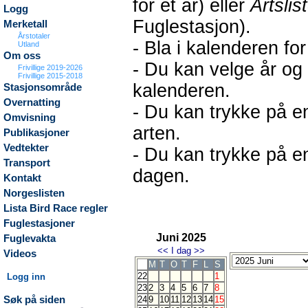
for et år) eller
Artslis
Logg
Fuglestasjon).
Merketall
Årstotaler
- Bla i kalenderen fo
Utland
Om oss
- Du kan velge år og
Frivillige 2019-2026
Frivillige 2015-2018
kalenderen.
Stasjonsområde
Overnatting
- Du kan trykke på en
Omvisning
arten.
Publikasjoner
Vedtekter
- Du kan trykke på en
Transport
dagen.
Kontakt
Norgeslisten
Lista Bird Race regler
Fuglestasjoner
Juni 2025
Fuglevakta
<<
I dag
>>
Videos
M
T
O
T
F
L
S
22
1
Logg inn
23
2
3
4
5
6
7
8
Søk på siden
24
9
10
11
12
13
14
15