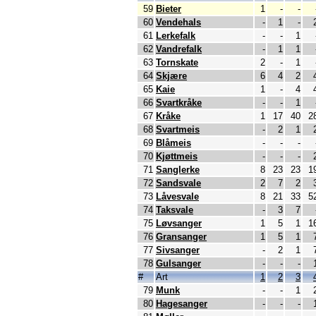
59
Bieter
1
-
-
60
Vendehals
-
1
-
61
Lerkefalk
-
-
1
62
Vandrefalk
-
1
1
63
Tornskate
2
-
1
64
Skjære
6
4
2
65
Kaie
1
-
4
66
Svartkråke
-
-
1
67
Kråke
1
17
40
2
68
Svartmeis
-
2
1
69
Blåmeis
-
-
-
70
Kjøttmeis
-
-
-
71
Sanglerke
8
23
23
1
72
Sandsvale
2
7
2
73
Låvesvale
8
21
33
5
74
Taksvale
-
3
7
75
Løvsanger
1
5
1
1
76
Gransanger
1
5
1
77
Sivsanger
-
2
1
78
Gulsanger
-
-
-
#
Art
1
2
3
79
Munk
-
-
1
80
Hagesanger
-
-
-