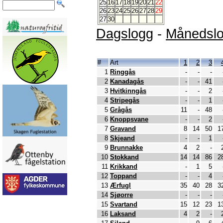
25
16
17
18
19
20
21
22
26
23
24
25
26
27
28
29
27
30
Dagslogg
-
Månedsl
#
Art
1
2
3
1
Ringgås
-
-
-
2
Kanadagås
-
-
41
3
Hvitkinngås
-
-
2
4
Stripegås
-
-
1
5
Grågås
11
-
48
6
Knoppsvane
-
-
2
7
Gravand
8
14
50
1
8
Skjeand
-
-
1
9
Brunnakke
4
2
-
10
Stokkand
14
14
86
2
11
Krikkand
-
1
5
12
Toppand
-
-
4
13
Ærfugl
35
40
28
3
14
Sjøorre
-
-
-
15
Svartand
15
12
23
1
16
Laksand
4
2
-