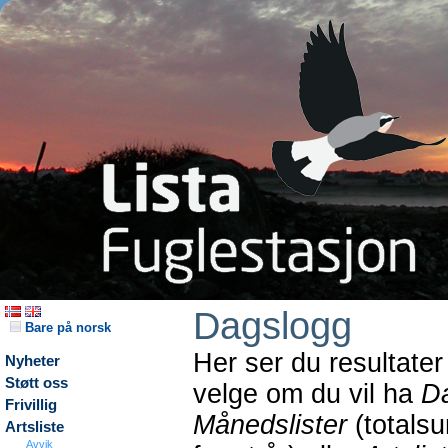
Dagslogg
Bare på norsk
Her ser du resultater
Nyheter
Støtt oss
velge om du vil ha
Da
Frivillig
Månedslister
(totals
Artsliste
Avvik