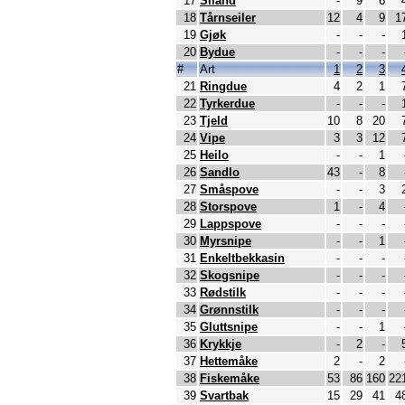
17
Siland
-
9
6
18
Tårnseiler
12
4
9
1
19
Gjøk
-
-
-
20
Bydue
-
-
-
#
Art
1
2
3
21
Ringdue
4
2
1
22
Tyrkerdue
-
-
-
23
Tjeld
10
8
20
24
Vipe
3
3
12
25
Heilo
-
-
1
26
Sandlo
43
-
8
27
Småspove
-
-
3
28
Storspove
1
-
4
29
Lappspove
-
-
-
30
Myrsnipe
-
-
1
31
Enkeltbekkasin
-
-
-
32
Skogsnipe
-
-
-
33
Rødstilk
-
-
-
34
Grønnstilk
-
-
-
35
Gluttsnipe
-
-
1
36
Krykkje
-
2
-
37
Hettemåke
2
-
2
38
Fiskemåke
53
86
160
22
39
Svartbak
15
29
41
4