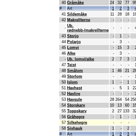
40
Gråmåke
24
32
77
9
#
Art
1
2
3
41
Sildemåke
11
28
18
1
42
Makrellterne
-
-
-
Ub.
-
-
-
-
rødnebb-/makrellterne
43
Storjo
-
1
-
44
Polarjo
-
3
-
45
Lomvi
-
15
3
46
Alke
-
3
-
-
Ub. lomvi/alke
2
7
3
47
Teist
-
-
-
48
Smålom
1
46
21
2
49
Storlom
-
-
-
50
Islom
1
-
1
51
Havhest
-
5
1
2
52
Havlire
-
-
-
53
Havsule
28
264
54
25
54
Storskarv
10
13
60
1
55
Toppskarv
2
27
133
3
56
Gråhegre
-
1
-
57
Silkehegre
-
-
-
58
Sivhauk
1
-
2
#
Art
1
2
3