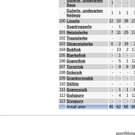
Gulerle, underarten
-
1
-
-
flava
Gulerle, underarten
-
1
1
1
feldegg
100
Linerle
12
10
38
2
-
Svartryggerle
-
1
-
101
Heipiplerke
7
11
25
1
102
Trepiplerke
-
-
-
103
Skjærpiplerke
6
2
18
104
Bokfink
-
13
2
1
105
Bjørkefink
-
1
-
106
Grønnfink
-
5
1
1
107
Tornirisk
-
9
9
1
108
Gråsisik
-
-
-
109
Grankorsnebb
-
-
-
110
Stillits
-
-
-
111
Grønnsisik
-
1
1
112
Gulspurv
-
4
1
1
113
Sivspurv
-
-
-
Antall arter
45
62
65
6
post@lista