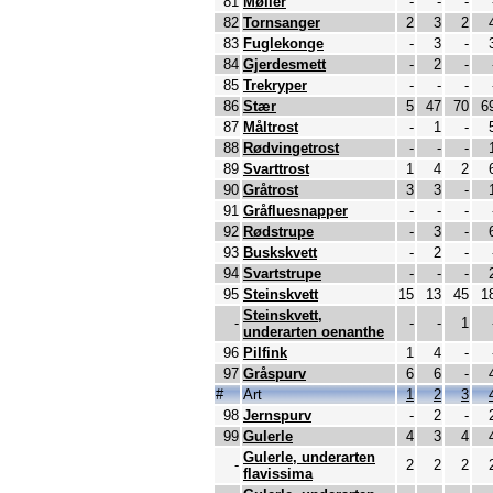
81
Møller
-
-
-
82
Tornsanger
2
3
2
83
Fuglekonge
-
3
-
84
Gjerdesmett
-
2
-
85
Trekryper
-
-
-
86
Stær
5
47
70
6
87
Måltrost
-
1
-
88
Rødvingetrost
-
-
-
89
Svarttrost
1
4
2
90
Gråtrost
3
3
-
91
Gråfluesnapper
-
-
-
92
Rødstrupe
-
3
-
93
Buskskvett
-
2
-
94
Svartstrupe
-
-
-
95
Steinskvett
15
13
45
1
Steinskvett,
-
-
-
1
underarten oenanthe
96
Pilfink
1
4
-
97
Gråspurv
6
6
-
#
Art
1
2
3
98
Jernspurv
-
2
-
99
Gulerle
4
3
4
Gulerle, underarten
-
2
2
2
flavissima