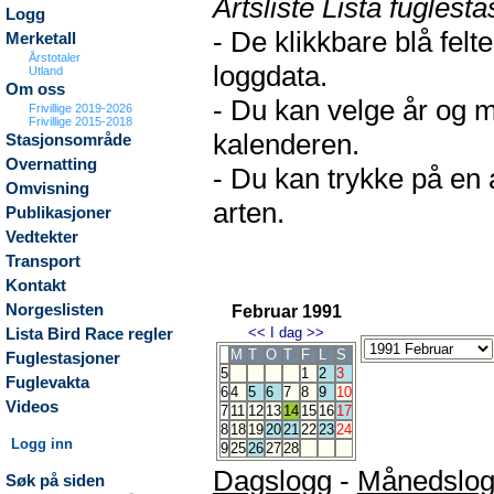
Artsliste Lista fuglesta
Logg
- De klikkbare blå fel
Merketall
Årstotaler
loggdata.
Utland
Om oss
- Du kan velge år og m
Frivillige 2019-2026
Frivillige 2015-2018
kalenderen.
Stasjonsområde
Overnatting
- Du kan trykke på en 
Omvisning
arten.
Publikasjoner
Vedtekter
Transport
Kontakt
Norgeslisten
Februar 1991
<<
I dag
>>
Lista Bird Race regler
M
T
O
T
F
L
S
Fuglestasjoner
5
1
2
3
Fuglevakta
6
4
5
6
7
8
9
10
Videos
7
11
12
13
14
15
16
17
8
18
19
20
21
22
23
24
Logg inn
9
25
26
27
28
Dagslogg
-
Månedslo
Søk på siden