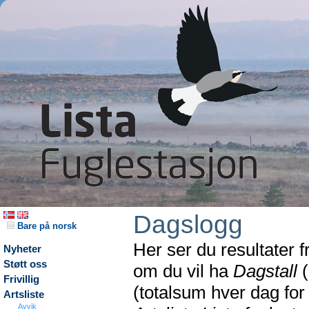
Dagslogg
Bare på norsk
Her ser du resultater 
Nyheter
Støtt oss
om du vil ha
Dagstall
(
Frivillig
(totalsum hver dag fo
Artsliste
Avvik