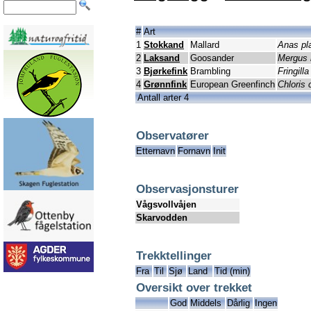
#
Art
1
Stokkand
Mallard
Anas pl
2
Laksand
Goosander
Mergus 
3
Bjørkefink
Brambling
Fringilla
4
Grønnfink
European Greenfinch
Chloris 
Antall arter 4
Observatører
Etternavn
Fornavn
Init
Observasjonsturer
Vågsvollvåjen
Skarvodden
Trekktellinger
Fra
Til
Sjø
Land
Tid (min)
Oversikt over trekket
God
Middels
Dårlig
Ingen