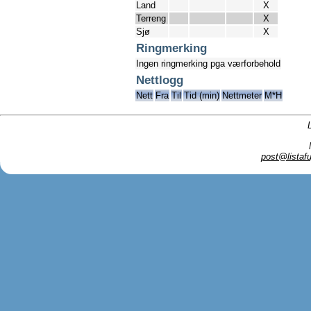
Land
X
Terreng
X
Sjø
X
Ringmerking
Ingen ringmerking pga værforbehold
Nettlogg
Nett
Fra
Til
Tid (min)
Nettmeter
M*H
post@listafu