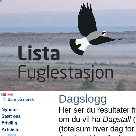
Dagslogg
Bare på norsk
Her ser du resultater 
Nyheter
Støtt oss
om du vil ha
Dagstall
(
Frivillig
(totalsum hver dag fo
Artsliste
Avvik