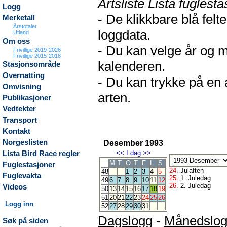
Artsliste Lista fuglesta
Logg
- De klikkbare blå fel
Merketall
Årstotaler
loggdata.
Utland
Om oss
- Du kan velge år og m
Frivillige 2019-2026
Frivillige 2015-2018
kalenderen.
Stasjonsområde
Overnatting
- Du kan trykke på en 
Omvisning
arten.
Publikasjoner
Vedtekter
Transport
Kontakt
Norgeslisten
Desember 1993
<<
I dag
>>
Lista Bird Race regler
M
T
O
T
F
L
S
Fuglestasjoner
24.
Julaften
48
1
2
3
4
5
Fuglevakta
25.
1. Juledag
49
6
7
8
9
10
11
12
26.
2. Juledag
Videos
50
13
14
15
16
17
18
19
51
20
21
22
23
24
25
26
Logg inn
52
27
28
29
30
31
Dagslogg
-
Månedslo
Søk på siden