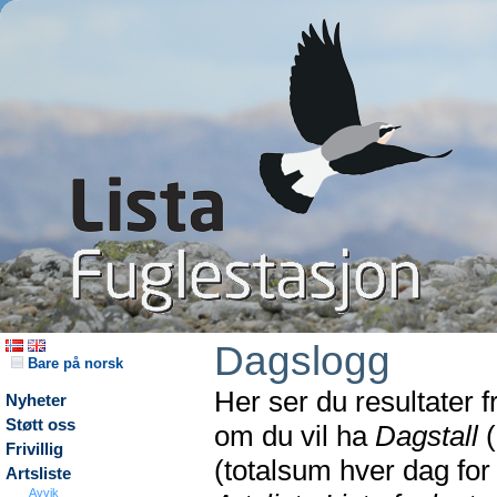
Dagslogg
Bare på norsk
Her ser du resultater 
Nyheter
Støtt oss
om du vil ha
Dagstall
(
Frivillig
(totalsum hver dag fo
Artsliste
Avvik