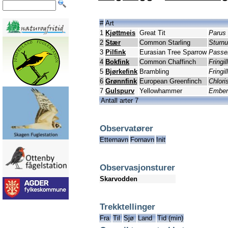
#
Art
1
Kjøttmeis
Great Tit
Parus
2
Stær
Common Starling
Sturnu
3
Pilfink
Eurasian Tree Sparrow
Passe
4
Bokfink
Common Chaffinch
Fringi
5
Bjørkefink
Brambling
Fringil
6
Grønnfink
European Greenfinch
Chlori
7
Gulspurv
Yellowhammer
Emberi
Antall arter 7
Observatører
Etternavn
Fornavn
Init
Observasjonsturer
Skarvodden
Trekktellinger
Fra
Til
Sjø
Land
Tid (min)