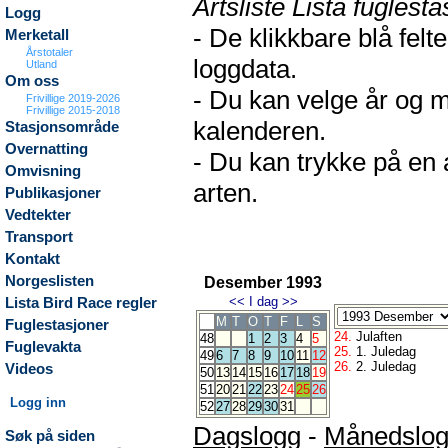
Artsliste Lista fuglesta
Logg
- De klikkbare blå fel
Merketall
Årstotaler
loggdata.
Utland
Om oss
- Du kan velge år og m
Frivillige 2019-2026
Frivillige 2015-2018
kalenderen.
Stasjonsområde
Overnatting
- Du kan trykke på en 
Omvisning
arten.
Publikasjoner
Vedtekter
Transport
Kontakt
Norgeslisten
Desember 1993
<<
I dag
>>
Lista Bird Race regler
M
T
O
T
F
L
S
Fuglestasjoner
24.
Julaften
48
1
2
3
4
5
Fuglevakta
25.
1. Juledag
49
6
7
8
9
10
11
12
26.
2. Juledag
Videos
50
13
14
15
16
17
18
19
51
20
21
22
23
24
25
26
Logg inn
52
27
28
29
30
31
Dagslogg
-
Månedslo
Søk på siden