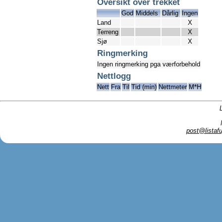
Oversikt over trekket
God
Middels
Dårlig
Ingen
Land
X
Terreng
X
Sjø
X
Ringmerking
Ingen ringmerking pga værforbehold
Nettlogg
Nett
Fra
Til
Tid (min)
Nettmeter
M*H
post@listafu