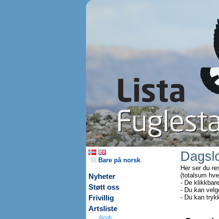
Dagsl
Bare på norsk
Her ser du re
(totalsum hve
Nyheter
- De klikkbar
Støtt oss
- Du kan velg
- Du kan tryk
Frivillig
Artsliste
Avvik