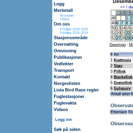
Desembe
Logg
<<
I da
Merketall
M
T
O
T
Årstotaler
48
1
2
Utland
49
6
7
8
9
Om oss
50
13
14
15
1
Frivillige 2019-2026
Frivillige 2015-2018
51
20
21
22
2
Stasjonsområde
52
27
28
29
3
Overnatting
Dagslogg
-
M
Omvisning
#
Art
Publikasjoner
1
Kjøttmeis
Vedtekter
2
Stær
Transport
3
Pilfink
Kontakt
4
Bjørkefink
5
Grønnfink
Norgeslisten
6
Gulspurv
Lista Bird Race regler
Antall arter 6
Fuglestasjoner
Fuglevakta
Observat
Videos
Etternavn
Fo
Logg inn
Observas
Søk på siden