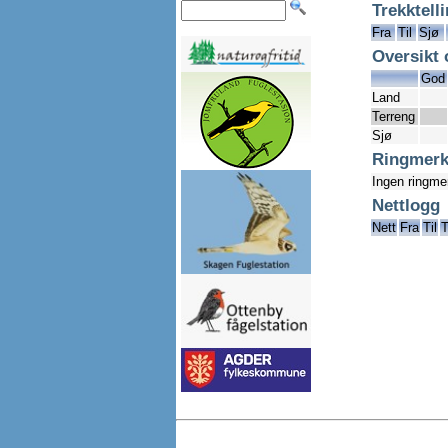
Trekktell
Fra
Til
Sjø
Oversikt 
God
Land
Terreng
Sjø
Ringmerk
Ingen ringme
Nettlogg
Nett
Fra
Til
T