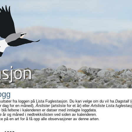
ogg
sultater fra loggen på Lista Fuglestasjon. Du kan velge om du vil ha
Dagstall
(
r dag for en måned),
Årslister
(artsliste for et år) eller
Artsliste Lista fuglestas
e blå feltene i kalenderen er datoer med innlagte loggdata.
e år og måned i nedtrekkslisten ved siden av kalenderen.
ke på en art for å få opp alle observasjoner av denne arten.