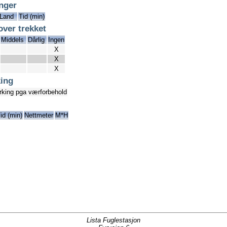
inger
Land
Tid (min)
over trekket
Middels
Dårlig
Ingen
X
X
X
ing
rking pga værforbehold
id (min)
Nettmeter
M*H
Lista Fuglestasjon