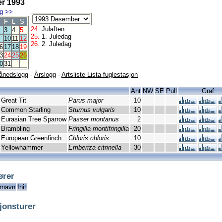
r 1993
g
>>
F
L
S
24.
Julaften
3
4
5
25.
1. Juledag
10
11
12
26.
2. Juledag
6
17
18
19
3
24
25
26
0
31
ånedslogg
-
Årslogg
-
Artsliste Lista fuglestasjon
Ant
NW
SE
Pull
Graf
Great Tit
Parus major
10
Common Starling
Sturnus vulgaris
10
Eurasian Tree Sparrow
Passer montanus
2
Brambling
Fringilla montifringilla
20
European Greenfinch
Chloris chloris
10
Yellowhammer
Emberiza citrinella
30
ører
rnavn
Init
jonsturer