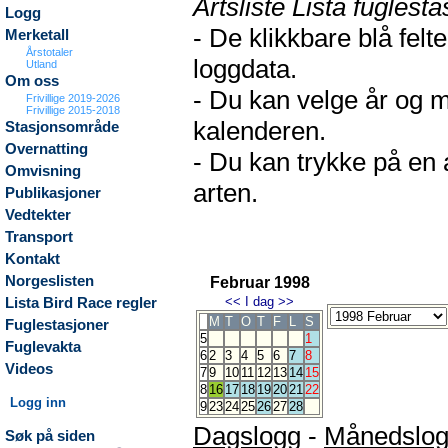
Artsliste Lista fuglesta
Logg
- De klikkbare blå fel
Merketall
Årstotaler
loggdata.
Utland
Om oss
- Du kan velge år og m
Frivillige 2019-2026
Frivillige 2015-2018
kalenderen.
Stasjonsområde
Overnatting
- Du kan trykke på en 
Omvisning
arten.
Publikasjoner
Vedtekter
Transport
Kontakt
Norgeslisten
Februar 1998
<<
I dag
>>
Lista Bird Race regler
M
T
O
T
F
L
S
Fuglestasjoner
5
1
Fuglevakta
6
2
3
4
5
6
7
8
Videos
7
9
10
11
12
13
14
15
8
16
17
18
19
20
21
22
Logg inn
9
23
24
25
26
27
28
Dagslogg
-
Månedslo
Søk på siden