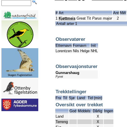
#
Art
Ant
NW
1
Kjøttmeis
Great Tit
Parus major
2
Antall arter 1
Observatører
Etternavn
Fornavn
Init
Lorentzen
Nils Helge
NHL
Observasjonsturer
Gunnarshaug
Fyret
Trekktellinger
Fra
Til
Sjø
Land
Tid (min)
Oversikt over trekket
God
Middels
Dårlig
Ingen
Land
X
Terreng
X