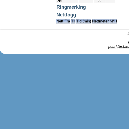
Sjø
X
Ringmerking
Nettlogg
Nett
Fra
Til
Tid (min)
Nettmeter
M*H
post@listafu