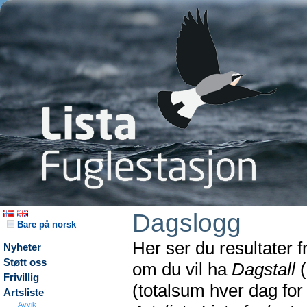
Dagslogg
Bare på norsk
Her ser du resultater 
Nyheter
Støtt oss
om du vil ha
Dagstall
(
Frivillig
(totalsum hver dag fo
Artsliste
Avvik