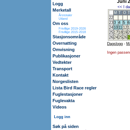
Juni 
Logg
<<
I da
Merketall
M
T
O
T
Årstotaler
22
Utland
23
3
4
5
6
Om oss
24
10
11
12
1
Frivillige 2019-2026
Frivillige 2015-2018
25
17
18
19
2
Stasjonsområde
26
24
25
26
2
Overnatting
Dagslogg
-
M
Omvisning
Ingen passen
Publikasjoner
Vedtekter
Transport
Kontakt
Norgeslisten
Lista Bird Race regler
Fuglestasjoner
Fuglevakta
Videos
Logg inn
Søk på siden