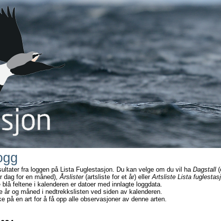
ogg
sultater fra loggen på Lista Fuglestasjon. Du kan velge om du vil ha
Dagstall
(
r dag for en måned),
Årslister
(artsliste for et år) eller
Artsliste Lista fuglestas
e blå feltene i kalenderen er datoer med innlagte loggdata.
e år og måned i nedtrekkslisten ved siden av kalenderen.
ke på en art for å få opp alle observasjoner av denne arten.