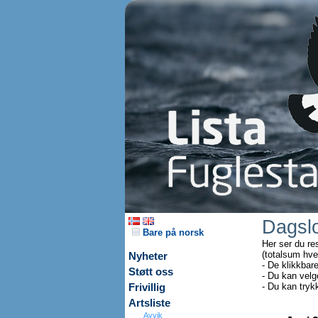
Dagsl
Bare på norsk
Her ser du re
(totalsum hve
Nyheter
- De klikkbar
Støtt oss
- Du kan velg
- Du kan tryk
Frivillig
Artsliste
Avvik