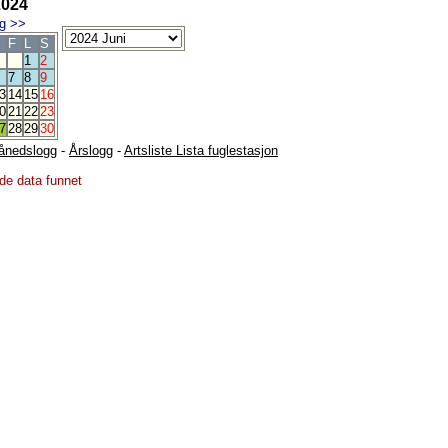
2024
g
>>
F
L
S
1
2
7
8
9
3
14
15
16
0
21
22
23
7
28
29
30
ånedslogg
-
Årslogg
-
Artsliste Lista fuglestasjon
de data funnet