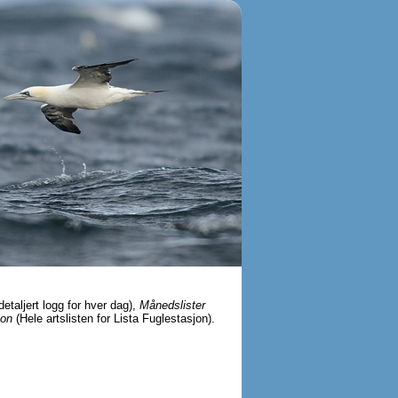
detaljert logg for hver dag),
Månedslister
jon
(Hele artslisten for Lista Fuglestasjon).