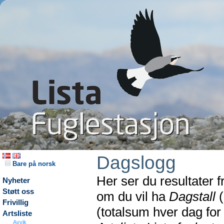
Dagslogg
Bare på norsk
Her ser du resultater 
Nyheter
Støtt oss
om du vil ha
Dagstall
(
Frivillig
(totalsum hver dag fo
Artsliste
Avvik