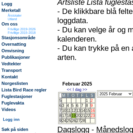
Artsliste Lista fuglesta
Logg
- De klikkbare blå fel
Merketall
Årstotaler
loggdata.
Utland
Om oss
- Du kan velge år og m
Frivillige 2019-2026
Frivillige 2015-2018
kalenderen.
Stasjonsområde
Overnatting
- Du kan trykke på en 
Omvisning
arten.
Publikasjoner
Vedtekter
Transport
Kontakt
Norgeslisten
Februar 2025
<<
I dag
>>
Lista Bird Race regler
M
T
O
T
F
L
S
Fuglestasjoner
5
1
2
Fuglevakta
6
3
4
5
6
7
8
9
Videos
7
10
11
12
13
14
15
16
8
17
18
19
20
21
22
23
Logg inn
9
24
25
26
27
28
Dagslogg
-
Månedslo
Søk på siden