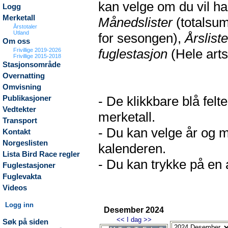
kan velge om du vil h
Logg
Merketall
Månedslister
(totalsum
Årstotaler
Utland
for sesongen),
Årsliste
Om oss
fuglestasjon
(Hele arts
Frivillige 2019-2026
Frivillige 2015-2018
Stasjonsområde
Overnatting
Omvisning
- De klikkbare blå fel
Publikasjoner
Vedtekter
merketall.
Transport
- Du kan velge år og m
Kontakt
Norgeslisten
kalenderen.
Lista Bird Race regler
- Du kan trykke på en a
Fuglestasjoner
Fuglevakta
Videos
Logg inn
Desember 2024
<<
I dag
>>
Søk på siden