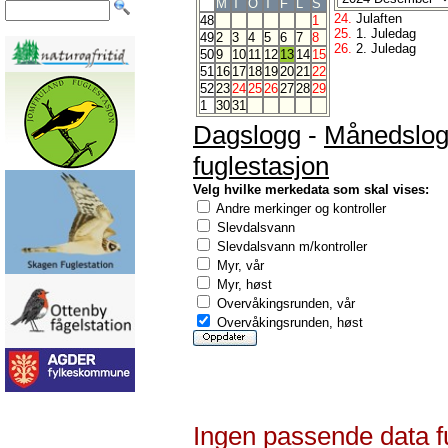
M
T
O
T
F
L
S
24.
Julaften
48
1
25.
1. Juledag
49
2
3
4
5
6
7
8
26.
2. Juledag
50
9
10
11
12
13
14
15
51
16
17
18
19
20
21
22
52
23
24
25
26
27
28
29
1
30
31
Dagslogg
-
Månedslo
fuglestasjon
Velg hvilke merkedata som skal vises:
Andre merkinger og kontroller
Slevdalsvann
Slevdalsvann m/kontroller
Myr, vår
Myr, høst
Overvåkingsrunden, vår
Overvåkingsrunden, høst
Ingen passende data f