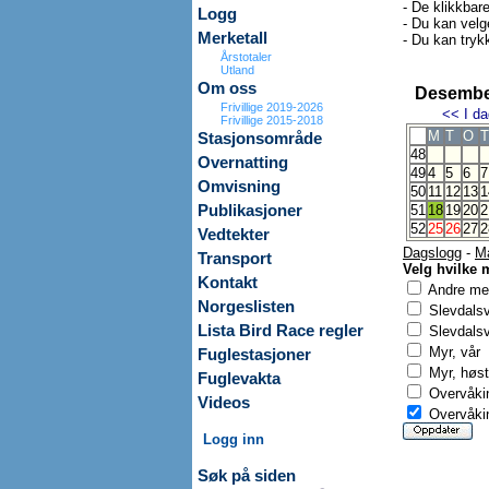
- De klikkbar
Logg
- Du kan velg
Merketall
- Du kan trykk
Årstotaler
Utland
Om oss
Desembe
Frivillige 2019-2026
<<
I da
Frivillige 2015-2018
M
T
O
T
Stasjonsområde
48
Overnatting
49
4
5
6
7
Omvisning
50
11
12
13
1
Publikasjoner
51
18
19
20
2
52
25
26
27
2
Vedtekter
Dagslogg
-
M
Transport
Velg hvilke 
Kontakt
Andre mer
Norgeslisten
Slevdals
Lista Bird Race regler
Slevdalsv
Myr, vår
Fuglestasjoner
Myr, høst
Fuglevakta
Overvåkin
Videos
Overvåkin
Logg inn
Søk på siden