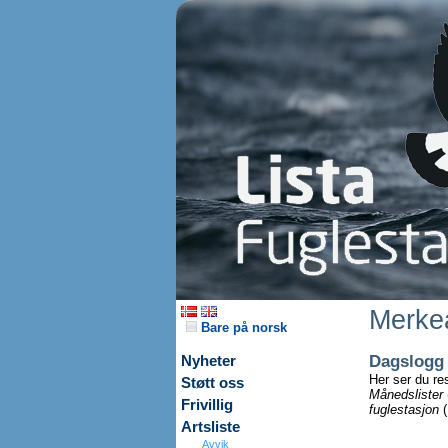
Merkea
Bare på norsk
Dagslogg
Nyheter
Her ser du re
Støtt oss
Månedslister
Frivillig
fuglestasjon
(
Artsliste
Avvik