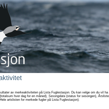
ktivitet
sultater av merkeaktiviteten på Lista Fuglestasjon. Du kan velge om du vil ha
(totalsum hver dag for en måned),
Sesongdata
(status for sesongen),
Årsliste
Hele artslisten for merkede fugler på Lista Fuglestasjon).