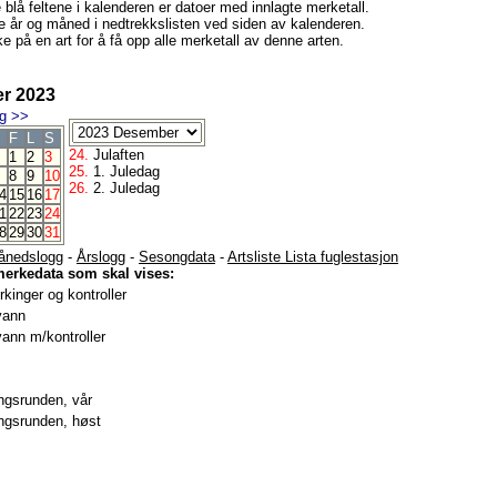
e blå feltene i kalenderen er datoer med innlagte merketall.
e år og måned i nedtrekkslisten ved siden av kalenderen.
e på en art for å få opp alle merketall av denne arten.
r 2023
g
>>
F
L
S
24.
Julaften
1
2
3
25.
1. Juledag
8
9
10
26.
2. Juledag
4
15
16
17
1
22
23
24
8
29
30
31
ånedslogg
-
Årslogg
-
Sesongdata
-
Artsliste Lista fuglestasjon
merkedata som skal vises:
kinger og kontroller
vann
ann m/kontroller
gsrunden, vår
gsrunden, høst