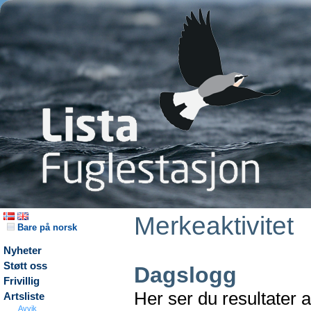
Merkeaktivitet
Bare på norsk
Nyheter
Støtt oss
Dagslogg
Frivillig
Her ser du resultater 
Artsliste
Avvik