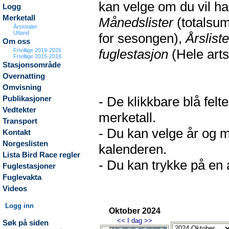
kan velge om du vil h
Logg
Merketall
Månedslister
(totalsum
Årstotaler
Utland
for sesongen),
Årsliste
Om oss
fuglestasjon
(Hele arts
Frivillige 2019-2026
Frivillige 2015-2018
Stasjonsområde
Overnatting
Omvisning
- De klikkbare blå fel
Publikasjoner
Vedtekter
merketall.
Transport
- Du kan velge år og m
Kontakt
Norgeslisten
kalenderen.
Lista Bird Race regler
- Du kan trykke på en a
Fuglestasjoner
Fuglevakta
Videos
Logg inn
Oktober 2024
<<
I dag
>>
Søk på siden