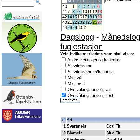
M
T
O
T
F
L
S
40
1
2
3
4
5
6
41
7
8
9
10
11
12
13
42
14
15
16
17
18
19
20
43
21
22
23
24
25
26
27
44
28
29
30
31
Dagslogg
-
Månedslo
fuglestasjon
Velg hvilke merkedata som skal vises:
Andre merkinger og kontroller
Slevdalsvann
Slevdalsvann m/kontroller
Myr, vår
Myr, høst
Overvåkingsrunden, vår
Overvåkingsrunden, høst
#
Art
1
Svartmeis
Coal Tit
2
Blåmeis
Blue Tit
3
Kjøttmeis
Great Tit