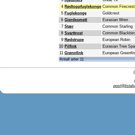
4
Rødtoppfuglekonge
Common Firecrest
5
Fuglekonge
Goldcrest
6
Gjerdesmett
Eurasian Wren
7
Stær
Common Starling
8
Svarttrost
Common Blackbir
9
Rødstrupe
European Robin
10
Pilfink
Eurasian Tree Spa
11
Grønnfink
European Greenfi
Antall arter 11
post@listafu