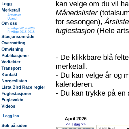
kan velge om du vil h
Logg
Merketall
Månedslister
(totalsum
Årstotaler
Utland
for sesongen),
Årsliste
Om oss
fuglestasjon
(Hele arts
Frivillige 2019-2026
Frivillige 2015-2018
Stasjonsområde
Overnatting
Omvisning
- De klikkbare blå fel
Publikasjoner
Vedtekter
merketall.
Transport
- Du kan velge år og m
Kontakt
Norgeslisten
kalenderen.
Lista Bird Race regler
- Du kan trykke på en a
Fuglestasjoner
Fuglevakta
Videos
Logg inn
April 2026
<<
I dag
>>
Søk på siden