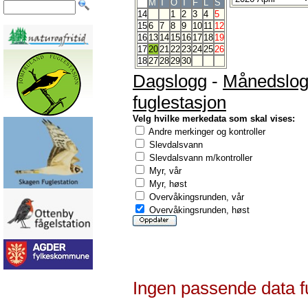
M
T
O
T
F
L
S
14
1
2
3
4
5
15
6
7
8
9
10
11
12
16
13
14
15
16
17
18
19
17
20
21
22
23
24
25
26
18
27
28
29
30
Dagslogg
-
Månedslo
fuglestasjon
Velg hvilke merkedata som skal vises:
Andre merkinger og kontroller
Slevdalsvann
Slevdalsvann m/kontroller
Myr, vår
Myr, høst
Overvåkingsrunden, vår
Overvåkingsrunden, høst
Ingen passende data f