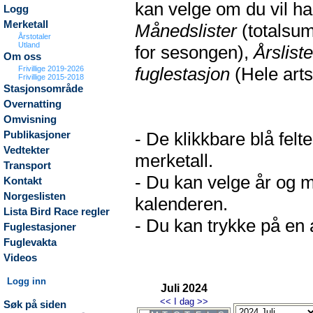
kan velge om du vil h
Logg
Merketall
Månedslister
(totalsum
Årstotaler
Utland
for sesongen),
Årsliste
Om oss
fuglestasjon
(Hele arts
Frivillige 2019-2026
Frivillige 2015-2018
Stasjonsområde
Overnatting
Omvisning
- De klikkbare blå fel
Publikasjoner
Vedtekter
merketall.
Transport
- Du kan velge år og m
Kontakt
Norgeslisten
kalenderen.
Lista Bird Race regler
- Du kan trykke på en a
Fuglestasjoner
Fuglevakta
Videos
Logg inn
Juli 2024
<<
I dag
>>
Søk på siden