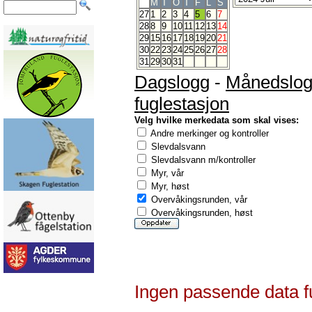
M
T
O
T
F
L
S
27
1
2
3
4
5
6
7
28
8
9
10
11
12
13
14
29
15
16
17
18
19
20
21
30
22
23
24
25
26
27
28
31
29
30
31
Dagslogg
-
Månedslo
fuglestasjon
Velg hvilke merkedata som skal vises:
Andre merkinger og kontroller
Slevdalsvann
Slevdalsvann m/kontroller
Myr, vår
Myr, høst
Overvåkingsrunden, vår
Overvåkingsrunden, høst
Ingen passende data f