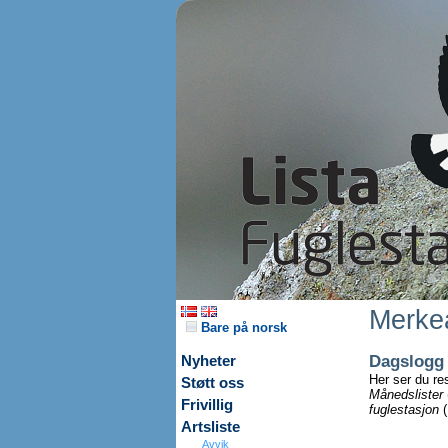
Merkea
Bare på norsk
Dagslogg
Nyheter
Her ser du re
Støtt oss
Månedslister
Frivillig
fuglestasjon
(
Artsliste
Avvik