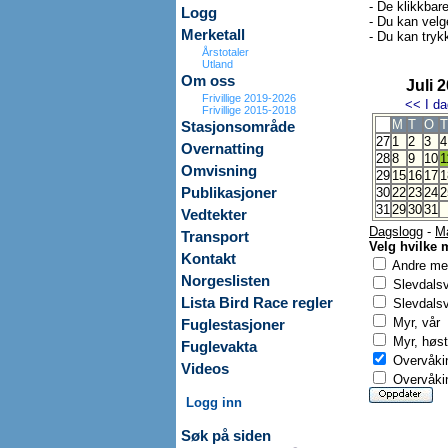
- De klikkbar
Logg
- Du kan velg
Merketall
- Du kan trykk
Årstotaler
Utland
Om oss
Juli 
Frivillige 2019-2026
<<
I da
Frivillige 2015-2018
M
T
O
T
Stasjonsområde
27
1
2
3
4
Overnatting
28
8
9
10
1
Omvisning
29
15
16
17
1
Publikasjoner
30
22
23
24
2
31
29
30
31
Vedtekter
Dagslogg
-
M
Transport
Velg hvilke 
Kontakt
Andre mer
Norgeslisten
Slevdals
Lista Bird Race regler
Slevdalsv
Myr, vår
Fuglestasjoner
Myr, høst
Fuglevakta
Overvåkin
Videos
Overvåkin
Logg inn
Søk på siden