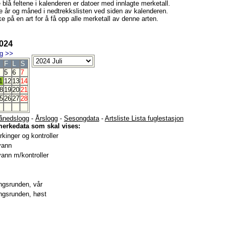
e blå feltene i kalenderen er datoer med innlagte merketall.
e år og måned i nedtrekkslisten ved siden av kalenderen.
e på en art for å få opp alle merketall av denne arten.
2024
g
>>
F
L
S
5
6
7
1
12
13
14
8
19
20
21
5
26
27
28
ånedslogg
-
Årslogg
-
Sesongdata
-
Artsliste Lista fuglestasjon
merkedata som skal vises:
kinger og kontroller
vann
ann m/kontroller
gsrunden, vår
gsrunden, høst