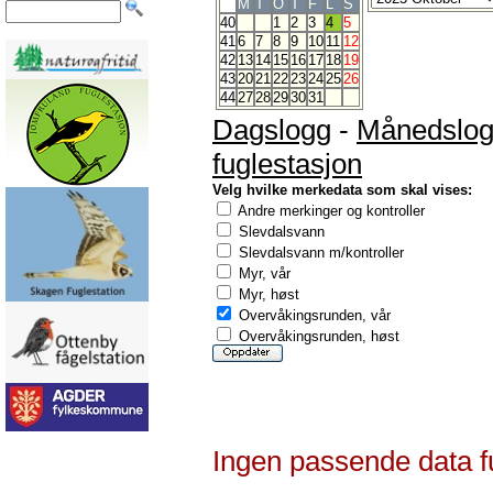
M
T
O
T
F
L
S
40
1
2
3
4
5
41
6
7
8
9
10
11
12
42
13
14
15
16
17
18
19
43
20
21
22
23
24
25
26
44
27
28
29
30
31
Dagslogg
-
Månedslo
fuglestasjon
Velg hvilke merkedata som skal vises:
Andre merkinger og kontroller
Slevdalsvann
Slevdalsvann m/kontroller
Myr, vår
Myr, høst
Overvåkingsrunden, vår
Overvåkingsrunden, høst
Ingen passende data f