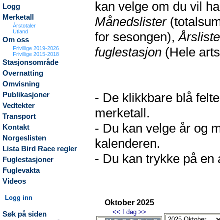
kan velge om du vil h
Logg
Merketall
Månedslister
(totalsum
Årstotaler
Utland
for sesongen),
Årsliste
Om oss
fuglestasjon
(Hele arts
Frivillige 2019-2026
Frivillige 2015-2018
Stasjonsområde
Overnatting
Omvisning
- De klikkbare blå fel
Publikasjoner
Vedtekter
merketall.
Transport
- Du kan velge år og m
Kontakt
Norgeslisten
kalenderen.
Lista Bird Race regler
- Du kan trykke på en a
Fuglestasjoner
Fuglevakta
Videos
Logg inn
Oktober 2025
<<
I dag
>>
Søk på siden