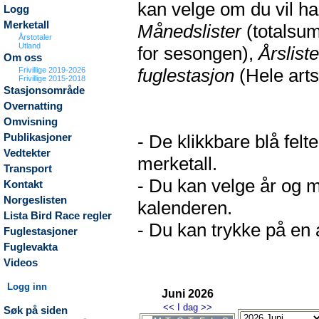
kan velge om du vil h
Logg
Merketall
Månedslister
(totalsum
Årstotaler
Utland
for sesongen),
Årsliste
Om oss
fuglestasjon
(Hele arts
Frivillige 2019-2026
Frivillige 2015-2018
Stasjonsområde
Overnatting
Omvisning
- De klikkbare blå fel
Publikasjoner
Vedtekter
merketall.
Transport
- Du kan velge år og m
Kontakt
Norgeslisten
kalenderen.
Lista Bird Race regler
- Du kan trykke på en a
Fuglestasjoner
Fuglevakta
Videos
Logg inn
Juni 2026
<<
I dag
>>
Søk på siden