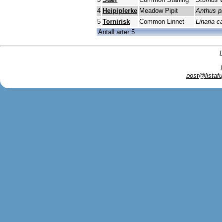
4
Heipiplerke
Meadow Pipit
Anthus p
5
Tornirisk
Common Linnet
Linaria 
Antall arter 5
post@listafu