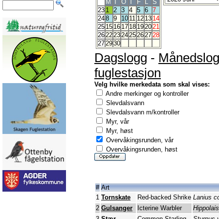
M
T
O
T
F
L
S
23
1
2
3
4
5
6
7
24
8
9
10
11
12
13
14
25
15
16
17
18
19
20
21
26
22
23
24
25
26
27
28
27
29
30
Dagslogg
-
Månedslo
fuglestasjon
Velg hvilke merkedata som skal vises:
Andre merkinger og kontroller
Slevdalsvann
Slevdalsvann m/kontroller
Myr, vår
Myr, høst
Overvåkingsrunden, vår
Overvåkingsrunden, høst
#
Art
1
Tornskate
Red-backed Shrike
Lanius co
2
Gulsanger
Icterine Warbler
Hippolais
3
Stær
Common Starling
Sturnus v