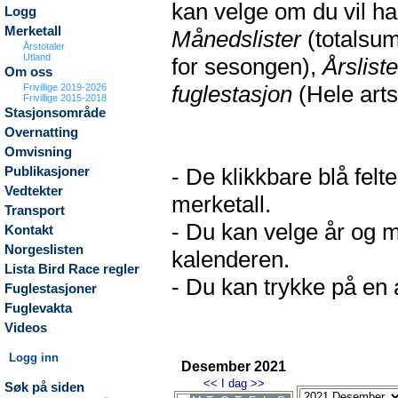
kan velge om du vil h
Logg
Merketall
Månedslister
(totalsum
Årstotaler
Utland
for sesongen),
Årsliste
Om oss
fuglestasjon
(Hele arts
Frivillige 2019-2026
Frivillige 2015-2018
Stasjonsområde
Overnatting
Omvisning
- De klikkbare blå fel
Publikasjoner
Vedtekter
merketall.
Transport
- Du kan velge år og m
Kontakt
Norgeslisten
kalenderen.
Lista Bird Race regler
- Du kan trykke på en a
Fuglestasjoner
Fuglevakta
Videos
Logg inn
Desember 2021
<<
I dag
>>
Søk på siden