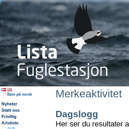
Merkeaktivitet
Bare på norsk
Nyheter
Støtt oss
Dagslogg
Frivillig
Her ser du resultater 
Artsliste
Avvik