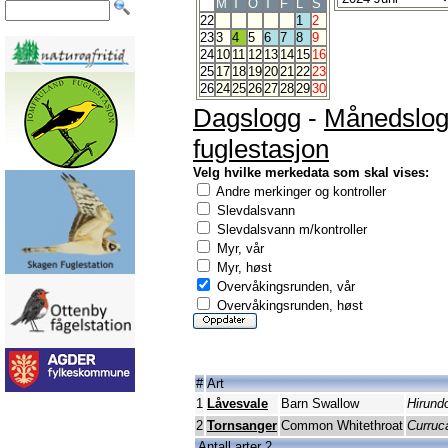
M
T
O
T
F
L
S
22
1
2
23
3
4
5
6
7
8
9
24
10
11
12
13
14
15
16
25
17
18
19
20
21
22
23
26
24
25
26
27
28
29
30
Dagslogg
-
Månedslo
fuglestasjon
Velg hvilke merkedata som skal vises:
Andre merkinger og kontroller
Slevdalsvann
Slevdalsvann m/kontroller
Myr, vår
Myr, høst
Overvåkingsrunden, vår
Overvåkingsrunden, høst
#
Art
1
Låvesvale
Barn Swallow
Hirundo
2
Tornsanger
Common Whitethroat
Curruc
Antall arter 2