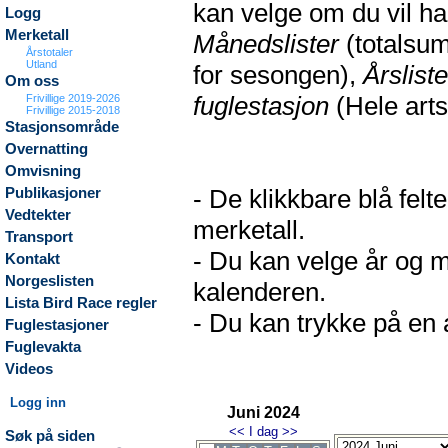
kan velge om du vil h
Logg
Merketall
Månedslister
(totalsum
Årstotaler
Utland
for sesongen),
Årsliste
Om oss
fuglestasjon
(Hele arts
Frivillige 2019-2026
Frivillige 2015-2018
Stasjonsområde
Overnatting
Omvisning
- De klikkbare blå fel
Publikasjoner
Vedtekter
merketall.
Transport
- Du kan velge år og m
Kontakt
Norgeslisten
kalenderen.
Lista Bird Race regler
- Du kan trykke på en a
Fuglestasjoner
Fuglevakta
Videos
Logg inn
Juni 2024
<<
I dag
>>
Søk på siden