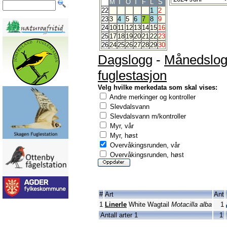
M
T
O
T
F
L
S
22
1
2
23
3
4
5
6
7
8
9
24
10
11
12
13
14
15
16
25
17
18
19
20
21
22
23
26
24
25
26
27
28
29
30
Dagslogg
-
Månedslo
fuglestasjon
Velg hvilke merkedata som skal vises:
Andre merkinger og kontroller
Slevdalsvann
Slevdalsvann m/kontroller
Myr, vår
Myr, høst
Overvåkingsrunden, vår
Overvåkingsrunden, høst
#
Art
Ant
1
Linerle
White Wagtail
Motacilla alba
1
Antall arter 1
1