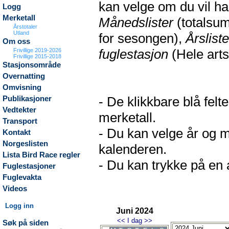
kan velge om du vil h
Logg
Merketall
Månedslister
(totalsum
Årstotaler
Utland
for sesongen),
Årsliste
Om oss
fuglestasjon
(Hele arts
Frivillige 2019-2026
Frivillige 2015-2018
Stasjonsområde
Overnatting
Omvisning
- De klikkbare blå fel
Publikasjoner
Vedtekter
merketall.
Transport
- Du kan velge år og m
Kontakt
Norgeslisten
kalenderen.
Lista Bird Race regler
- Du kan trykke på en a
Fuglestasjoner
Fuglevakta
Videos
Logg inn
Juni 2024
<<
I dag
>>
Søk på siden