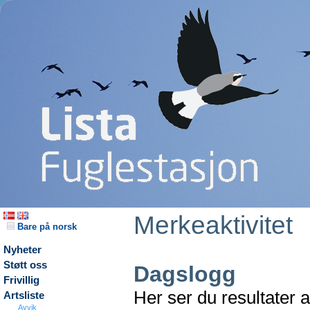
Merkeaktivitet
Bare på norsk
Nyheter
Støtt oss
Dagslogg
Frivillig
Her ser du resultater 
Artsliste
Avvik