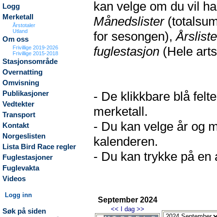
kan velge om du vil h
Logg
Merketall
Månedslister
(totalsum
Årstotaler
Utland
for sesongen),
Årsliste
Om oss
fuglestasjon
(Hele arts
Frivillige 2019-2026
Frivillige 2015-2018
Stasjonsområde
Overnatting
Omvisning
- De klikkbare blå fel
Publikasjoner
Vedtekter
merketall.
Transport
- Du kan velge år og m
Kontakt
Norgeslisten
kalenderen.
Lista Bird Race regler
- Du kan trykke på en a
Fuglestasjoner
Fuglevakta
Videos
Logg inn
September 2024
<<
I dag
>>
Søk på siden