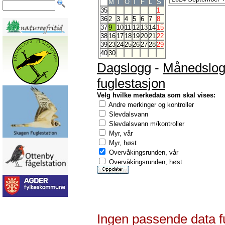
M
T
O
T
F
L
S
35
1
36
2
3
4
5
6
7
8
37
9
10
11
12
13
14
15
38
16
17
18
19
20
21
22
39
23
24
25
26
27
28
29
40
30
Dagslogg
-
Månedslo
fuglestasjon
Velg hvilke merkedata som skal vises:
Andre merkinger og kontroller
Slevdalsvann
Slevdalsvann m/kontroller
Myr, vår
Myr, høst
Overvåkingsrunden, vår
Overvåkingsrunden, høst
Ingen passende data f