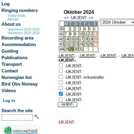
Log
Ringing numbers
Oktober 2024
Yearly totals
<<
-UKJENT-
>>
Abroad
M
T
O
T
F
L
S
About us
40
1
2
3
4
5
6
Volunteers 2019-2026
Volunteers 2015-2018
41
7
8
9
10
11
12
13
Recording area
42
14
15
16
17
18
19
20
43
21
22
23
24
25
26
27
Accommodation
44
28
29
30
31
Guiding
-UKJENT-
-
-UKJENT-
-
-UKJENT-
-
-UKJEN
Publications
-UKJENT-:
Transport
-UKJENT-
Contact
-UKJENT-
Norwegian list
-UKJENT- m/kontroller
-UKJENT-
Bird Obs Norway
-UKJENT-
Videos
-UKJENT-
-UKJENT-
Log in
Search the site
-UKJENT-