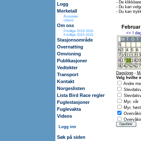
- De klikkbar
Logg
- Du kan velg
Merketall
- Du kan trykk
Årstotaler
Utland
Om oss
Februar
Frivillige 2019-2026
<<
I da
Frivillige 2015-2018
M
T
O
T
Stasjonsområde
5
Overnatting
6
3
4
5
6
Omvisning
7
10
11
12
13
Publikasjoner
8
17
18
19
20
9
24
25
26
27
Vedtekter
Dagslogg
-
M
Transport
Velg hvilke 
Kontakt
Andre mer
Norgeslisten
Slevdals
Lista Bird Race regler
Slevdalsv
Myr, vår
Fuglestasjoner
Myr, høst
Fuglevakta
Overvåkin
Videos
Overvåkin
Logg inn
Søk på siden