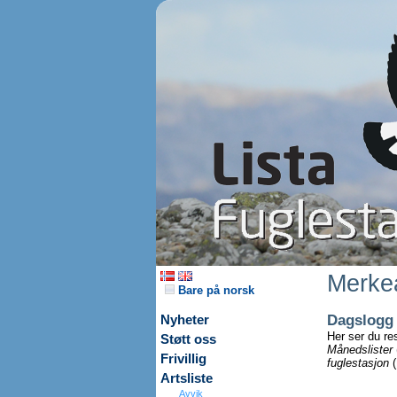
Merkea
Bare på norsk
Dagslogg
Nyheter
Her ser du re
Støtt oss
Månedslister
Frivillig
fuglestasjon
(
Artsliste
Avvik