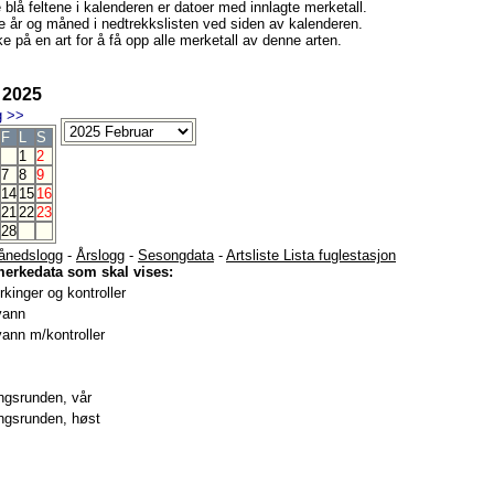
e blå feltene i kalenderen er datoer med innlagte merketall.
e år og måned i nedtrekkslisten ved siden av kalenderen.
e på en art for å få opp alle merketall av denne arten.
 2025
g
>>
F
L
S
1
2
7
8
9
14
15
16
21
22
23
28
ånedslogg
-
Årslogg
-
Sesongdata
-
Artsliste Lista fuglestasjon
merkedata som skal vises:
kinger og kontroller
vann
ann m/kontroller
gsrunden, vår
gsrunden, høst