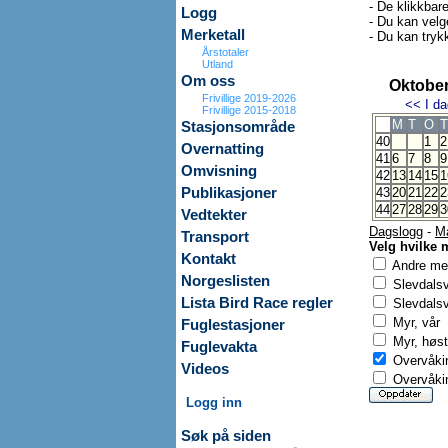
- De klikkbar
Logg
- Du kan velg
Merketall
- Du kan trykk
Årstotaler
Utland
Om oss
Oktober
Frivillige 2019-2026
<<
I da
Frivillige 2015-2018
M
T
O
T
Stasjonsområde
40
1
2
Overnatting
41
6
7
8
9
Omvisning
42
13
14
15
1
Publikasjoner
43
20
21
22
2
44
27
28
29
3
Vedtekter
Dagslogg
-
M
Transport
Velg hvilke 
Kontakt
Andre mer
Norgeslisten
Slevdals
Lista Bird Race regler
Slevdalsv
Myr, vår
Fuglestasjoner
Myr, høst
Fuglevakta
Overvåkin
Videos
Overvåkin
Logg inn
Søk på siden