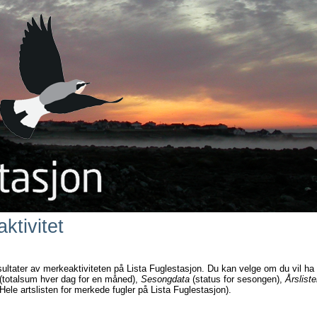
ktivitet
sultater av merkeaktiviteten på Lista Fuglestasjon. Du kan velge om du vil ha
(totalsum hver dag for en måned),
Sesongdata
(status for sesongen),
Årsliste
Hele artslisten for merkede fugler på Lista Fuglestasjon).