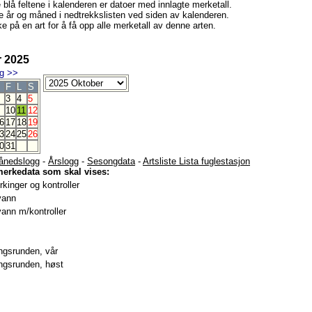
e blå feltene i kalenderen er datoer med innlagte merketall.
e år og måned i nedtrekkslisten ved siden av kalenderen.
e på en art for å få opp alle merketall av denne arten.
 2025
g
>>
F
L
S
3
4
5
10
11
12
6
17
18
19
3
24
25
26
0
31
ånedslogg
-
Årslogg
-
Sesongdata
-
Artsliste Lista fuglestasjon
merkedata som skal vises:
kinger og kontroller
vann
ann m/kontroller
gsrunden, vår
gsrunden, høst