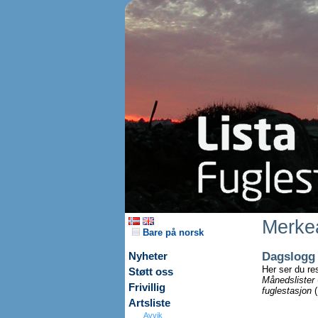
Merkea
Bare på norsk
Dagslogg
Nyheter
Her ser du re
Støtt oss
Månedslister
Frivillig
fuglestasjon
(
Artsliste
Avvik