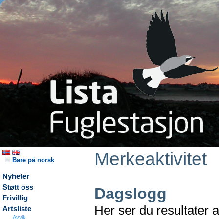
Merkeaktivitet
Bare på norsk
Nyheter
Støtt oss
Dagslogg
Frivillig
Her ser du resultater 
Artsliste
Avvik