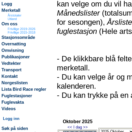
kan velge om du vil h
Logg
Merketall
Månedslister
(totalsum
Årstotaler
Utland
for sesongen),
Årsliste
Om oss
fuglestasjon
(Hele arts
Frivillige 2019-2026
Frivillige 2015-2018
Stasjonsområde
Overnatting
Omvisning
- De klikkbare blå fel
Publikasjoner
Vedtekter
merketall.
Transport
- Du kan velge år og m
Kontakt
Norgeslisten
kalenderen.
Lista Bird Race regler
- Du kan trykke på en a
Fuglestasjoner
Fuglevakta
Videos
Logg inn
Oktober 2025
<<
I dag
>>
Søk på siden