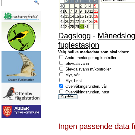
M
T
O
T
F
L
S
40
1
2
3
4
5
41
6
7
8
9
10
11
12
42
13
14
15
16
17
18
19
43
20
21
22
23
24
25
26
44
27
28
29
30
31
Dagslogg
-
Månedslo
fuglestasjon
Velg hvilke merkedata som skal vises:
Andre merkinger og kontroller
Slevdalsvann
Slevdalsvann m/kontroller
Myr, vår
Myr, høst
Overvåkingsrunden, vår
Overvåkingsrunden, høst
Ingen passende data f