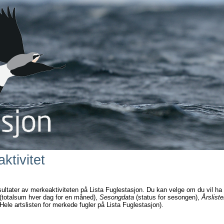
ktivitet
sultater av merkeaktiviteten på Lista Fuglestasjon. Du kan velge om du vil ha
(totalsum hver dag for en måned),
Sesongdata
(status for sesongen),
Årsliste
Hele artslisten for merkede fugler på Lista Fuglestasjon).