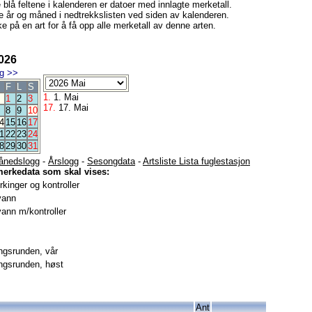
e blå feltene i kalenderen er datoer med innlagte merketall.
e år og måned i nedtrekkslisten ved siden av kalenderen.
e på en art for å få opp alle merketall av denne arten.
026
g
>>
F
L
S
1.
1. Mai
1
2
3
17.
17. Mai
8
9
10
4
15
16
17
1
22
23
24
8
29
30
31
ånedslogg
-
Årslogg
-
Sesongdata
-
Artsliste Lista fuglestasjon
merkedata som skal vises:
kinger og kontroller
vann
ann m/kontroller
gsrunden, vår
gsrunden, høst
Ant