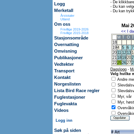
- De klikkbar
Logg
- Du kan velg
Merketall
- Du kan trykk
Årstotaler
Utland
Om oss
Mai 2
Frivillige 2019-2026
<<
I da
Frivillige 2015-2018
M
T
O
T
Stasjonsområde
18
Overnatting
19
4
5
6
7
Omvisning
20
11
12
13
1
Publikasjoner
21
18
19
20
2
22
25
26
27
2
Vedtekter
Dagslogg
-
M
Transport
Velg hvilke 
Kontakt
Andre mer
Norgeslisten
Slevdals
Lista Bird Race regler
Slevdalsv
Myr, vår
Fuglestasjoner
Myr, høst
Fuglevakta
Overvåkin
Videos
Overvåkin
Logg inn
Søk på siden
#
Art