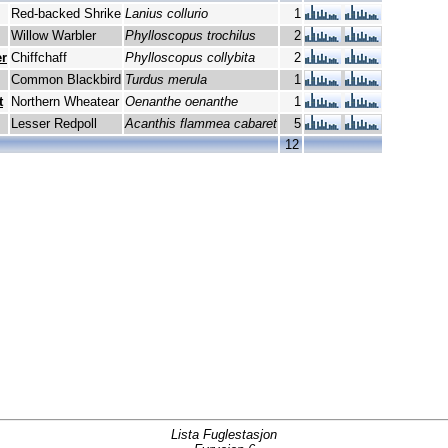
Red-backed Shrike
Lanius collurio
1
Willow Warbler
Phylloscopus trochilus
2
r
Chiffchaff
Phylloscopus collybita
2
Common Blackbird
Turdus merula
1
t
Northern Wheatear
Oenanthe oenanthe
1
Lesser Redpoll
Acanthis flammea cabaret
5
12
Lista Fuglestasjon