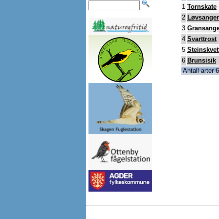
1
Tornskate
2
Løvsanger
3
Gransange
4
Svarttrost
5
Steinskvet
6
Brunsisik
Antall arter 6