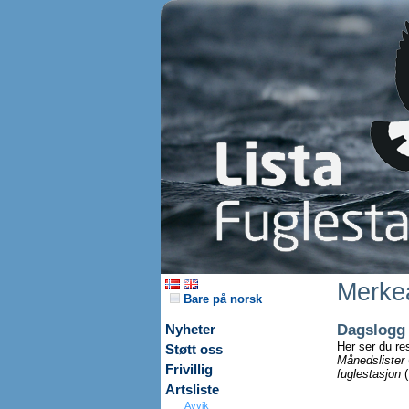
Merkea
Bare på norsk
Dagslogg
Nyheter
Her ser du re
Støtt oss
Månedslister
Frivillig
fuglestasjon
(
Artsliste
Avvik