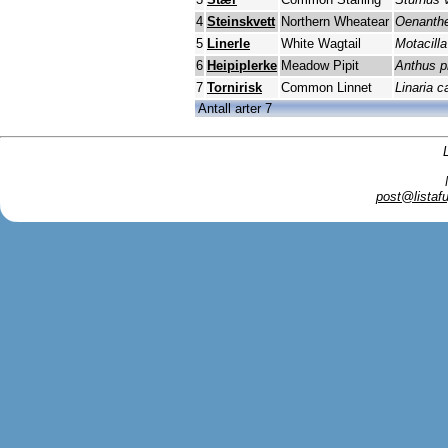
4
Steinskvett
Northern Wheatear
Oenanth
5
Linerle
White Wagtail
Motacilla
6
Heipiplerke
Meadow Pipit
Anthus p
7
Tornirisk
Common Linnet
Linaria 
Antall arter 7
post@listafu