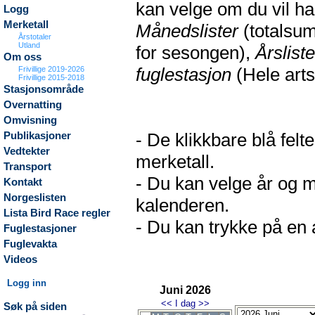
kan velge om du vil h
Logg
Merketall
Månedslister
(totalsum
Årstotaler
Utland
for sesongen),
Årsliste
Om oss
fuglestasjon
(Hele arts
Frivillige 2019-2026
Frivillige 2015-2018
Stasjonsområde
Overnatting
Omvisning
- De klikkbare blå fel
Publikasjoner
Vedtekter
merketall.
Transport
- Du kan velge år og m
Kontakt
Norgeslisten
kalenderen.
Lista Bird Race regler
- Du kan trykke på en a
Fuglestasjoner
Fuglevakta
Videos
Logg inn
Juni 2026
<<
I dag
>>
Søk på siden