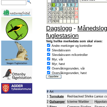
M
T
O
T
F
L
S
23
1
2
3
4
5
6
7
24
8
9
10
11
12
13
14
25
15
16
17
18
19
20
21
26
22
23
24
25
26
27
28
27
29
30
Dagslogg
-
Månedslo
fuglestasjon
Velg hvilke merkedata som skal vises:
Andre merkinger og kontroller
Slevdalsvann
Slevdalsvann m/kontroller
Myr, vår
Myr, høst
Overvåkingsrunden, vår
Overvåkingsrunden, høst
#
Art
1
Tornskate
Red-backed Shrike
Lanius co
2
Gulsanger
Icterine Warbler
Hippolais
3
Stær
Common Starling
Sturnus v