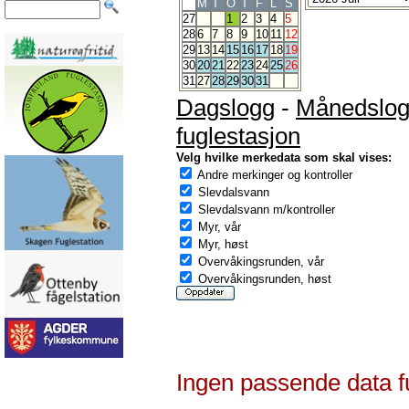
M
T
O
T
F
L
S
27
1
2
3
4
5
28
6
7
8
9
10
11
12
29
13
14
15
16
17
18
19
30
20
21
22
23
24
25
26
31
27
28
29
30
31
Dagslogg
-
Månedslo
fuglestasjon
Velg hvilke merkedata som skal vises:
Andre merkinger og kontroller
Slevdalsvann
Slevdalsvann m/kontroller
Myr, vår
Myr, høst
Overvåkingsrunden, vår
Overvåkingsrunden, høst
Ingen passende data f