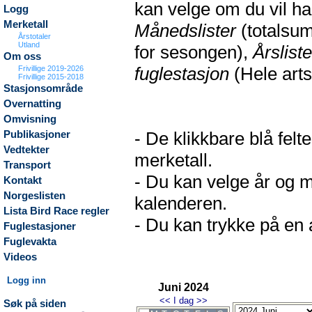
kan velge om du vil h
Logg
Merketall
Månedslister
(totalsum
Årstotaler
Utland
for sesongen),
Årsliste
Om oss
fuglestasjon
(Hele arts
Frivillige 2019-2026
Frivillige 2015-2018
Stasjonsområde
Overnatting
Omvisning
- De klikkbare blå fel
Publikasjoner
Vedtekter
merketall.
Transport
- Du kan velge år og m
Kontakt
Norgeslisten
kalenderen.
Lista Bird Race regler
- Du kan trykke på en a
Fuglestasjoner
Fuglevakta
Videos
Logg inn
Juni 2024
<<
I dag
>>
Søk på siden