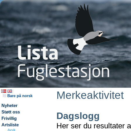
Merkeaktivitet
Bare på norsk
Nyheter
Støtt oss
Dagslogg
Frivillig
Her ser du resultater 
Artsliste
Avvik