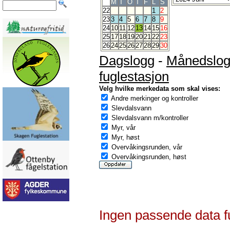
M
T
O
T
F
L
S
22
1
2
23
3
4
5
6
7
8
9
24
10
11
12
13
14
15
16
25
17
18
19
20
21
22
23
26
24
25
26
27
28
29
30
Dagslogg
-
Månedslo
fuglestasjon
Velg hvilke merkedata som skal vises:
Andre merkinger og kontroller
Slevdalsvann
Slevdalsvann m/kontroller
Myr, vår
Myr, høst
Overvåkingsrunden, vår
Overvåkingsrunden, høst
Ingen passende data f