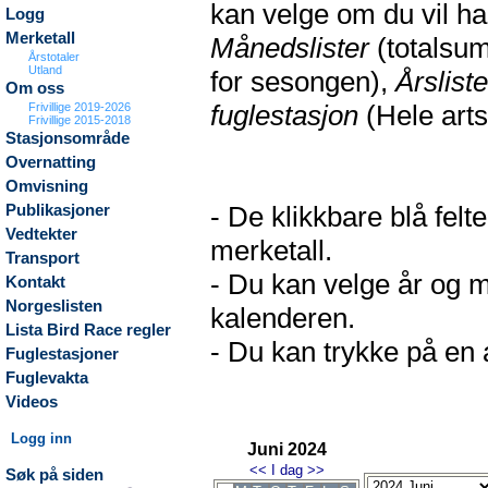
kan velge om du vil h
Logg
Merketall
Månedslister
(totalsum
Årstotaler
Utland
for sesongen),
Årsliste
Om oss
fuglestasjon
(Hele arts
Frivillige 2019-2026
Frivillige 2015-2018
Stasjonsområde
Overnatting
Omvisning
- De klikkbare blå fel
Publikasjoner
Vedtekter
merketall.
Transport
- Du kan velge år og m
Kontakt
Norgeslisten
kalenderen.
Lista Bird Race regler
- Du kan trykke på en a
Fuglestasjoner
Fuglevakta
Videos
Logg inn
Juni 2024
<<
I dag
>>
Søk på siden