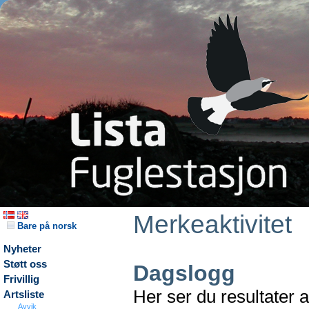
Merkeaktivitet
Bare på norsk
Nyheter
Støtt oss
Dagslogg
Frivillig
Her ser du resultater 
Artsliste
Avvik