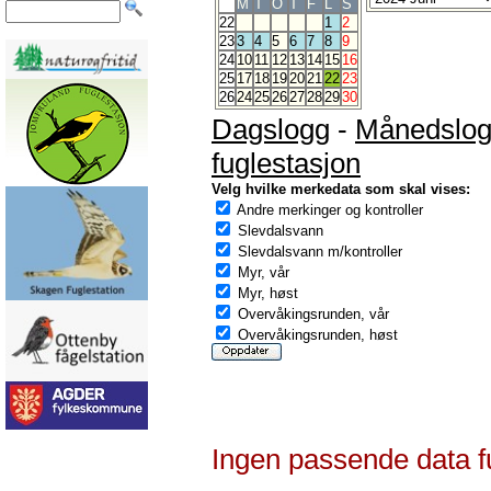
M
T
O
T
F
L
S
22
1
2
23
3
4
5
6
7
8
9
24
10
11
12
13
14
15
16
25
17
18
19
20
21
22
23
26
24
25
26
27
28
29
30
Dagslogg
-
Månedslo
fuglestasjon
Velg hvilke merkedata som skal vises:
Andre merkinger og kontroller
Slevdalsvann
Slevdalsvann m/kontroller
Myr, vår
Myr, høst
Overvåkingsrunden, vår
Overvåkingsrunden, høst
Ingen passende data f