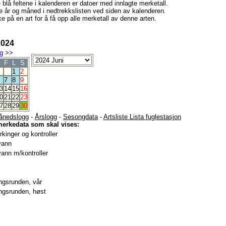
e blå feltene i kalenderen er datoer med innlagte merketall.
e år og måned i nedtrekkslisten ved siden av kalenderen.
e på en art for å få opp alle merketall av denne arten.
2024
g
>>
F
L
S
1
2
7
8
9
3
14
15
16
0
21
22
23
7
28
29
30
ånedslogg
-
Årslogg
-
Sesongdata
-
Artsliste Lista fuglestasjon
merkedata som skal vises:
kinger og kontroller
vann
ann m/kontroller
gsrunden, vår
gsrunden, høst