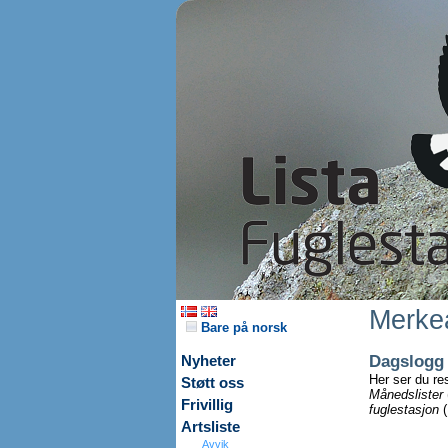
Merkea
Bare på norsk
Dagslogg
Nyheter
Her ser du re
Støtt oss
Månedslister
Frivillig
fuglestasjon
(
Artsliste
Avvik