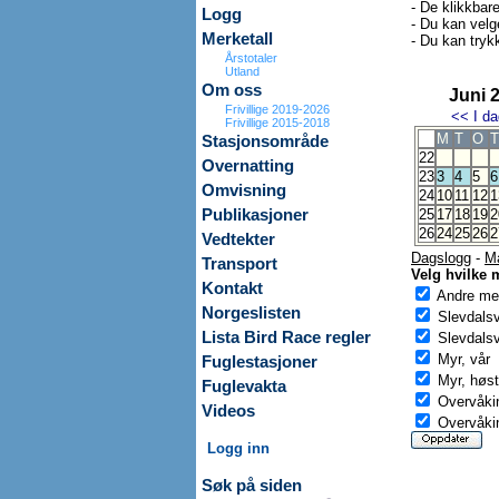
- De klikkbar
Logg
- Du kan velg
Merketall
- Du kan trykk
Årstotaler
Utland
Om oss
Juni 
Frivillige 2019-2026
<<
I da
Frivillige 2015-2018
M
T
O
T
Stasjonsområde
22
Overnatting
23
3
4
5
6
Omvisning
24
10
11
12
1
Publikasjoner
25
17
18
19
2
26
24
25
26
2
Vedtekter
Dagslogg
-
M
Transport
Velg hvilke 
Kontakt
Andre mer
Norgeslisten
Slevdals
Lista Bird Race regler
Slevdalsv
Myr, vår
Fuglestasjoner
Myr, høst
Fuglevakta
Overvåkin
Videos
Overvåkin
Logg inn
Søk på siden