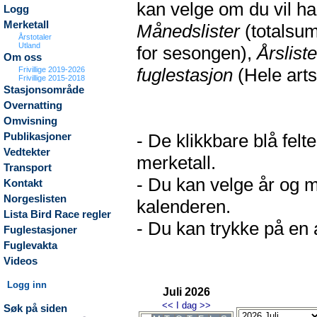
kan velge om du vil h
Logg
Merketall
Månedslister
(totalsum
Årstotaler
Utland
for sesongen),
Årsliste
Om oss
fuglestasjon
(Hele arts
Frivillige 2019-2026
Frivillige 2015-2018
Stasjonsområde
Overnatting
Omvisning
- De klikkbare blå fel
Publikasjoner
Vedtekter
merketall.
Transport
- Du kan velge år og m
Kontakt
Norgeslisten
kalenderen.
Lista Bird Race regler
- Du kan trykke på en a
Fuglestasjoner
Fuglevakta
Videos
Logg inn
Juli 2026
<<
I dag
>>
Søk på siden