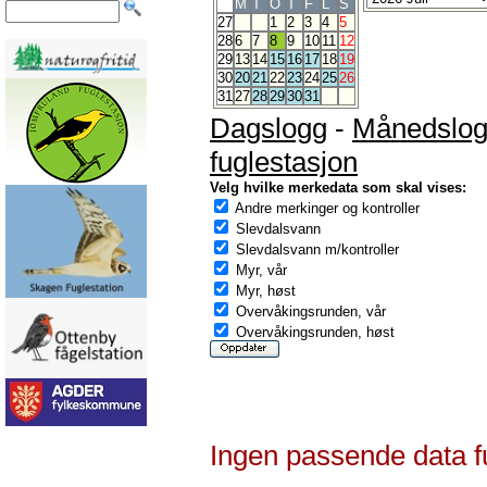
M
T
O
T
F
L
S
27
1
2
3
4
5
28
6
7
8
9
10
11
12
29
13
14
15
16
17
18
19
30
20
21
22
23
24
25
26
31
27
28
29
30
31
Dagslogg
-
Månedslo
fuglestasjon
Velg hvilke merkedata som skal vises:
Andre merkinger og kontroller
Slevdalsvann
Slevdalsvann m/kontroller
Myr, vår
Myr, høst
Overvåkingsrunden, vår
Overvåkingsrunden, høst
Ingen passende data f