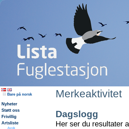
Merkeaktivitet
Bare på norsk
Nyheter
Støtt oss
Dagslogg
Frivillig
Her ser du resultater 
Artsliste
Avvik