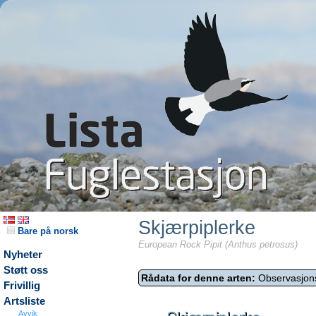
Skjærpiplerke
Bare på norsk
European Rock Pipit (Anthus petrosus)
Nyheter
Støtt oss
Rådata for denne arten:
Observasjon
Frivillig
Artsliste
Avvik