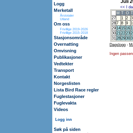
Juli 
Logg
<<
I da
Merketall
M
T
O
T
Årstotaler
27
1
2
3
Utland
28
7
8
9
1
Om oss
29
14
15
16
1
Frivillige 2019-2026
Frivillige 2015-2018
30
21
22
23
2
Stasjonsområde
31
28
29
30
3
Overnatting
Dagslogg
-
M
Omvisning
Ingen passen
Publikasjoner
Vedtekter
Transport
Kontakt
Norgeslisten
Lista Bird Race regler
Fuglestasjoner
Fuglevakta
Videos
Logg inn
Søk på siden