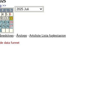
2025
g
>>
F
L
S
4
5
6
0
11
12
13
7
18
19
20
4
25
26
27
1
ånedslogg
-
Årslogg
-
Artsliste Lista fuglestasjon
de data funnet