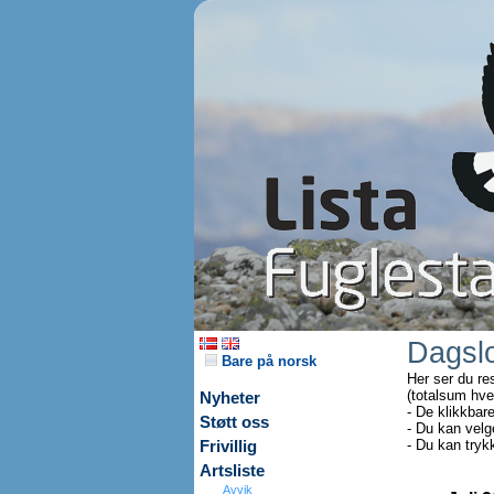
Dagsl
Bare på norsk
Her ser du re
(totalsum hve
Nyheter
- De klikkbar
Støtt oss
- Du kan velg
- Du kan tryk
Frivillig
Artsliste
Avvik