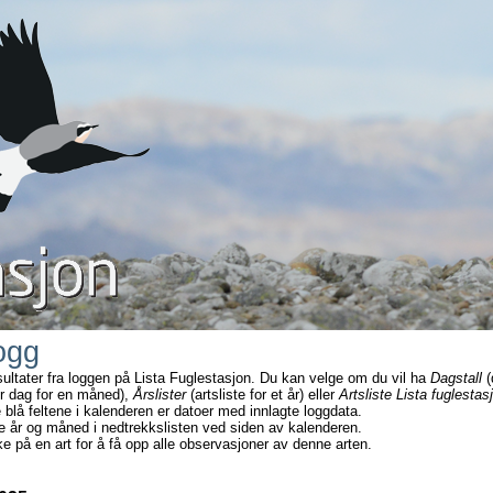
ogg
sultater fra loggen på Lista Fuglestasjon. Du kan velge om du vil ha
Dagstall
(
r dag for en måned),
Årslister
(artsliste for et år) eller
Artsliste Lista fuglestas
e blå feltene i kalenderen er datoer med innlagte loggdata.
e år og måned i nedtrekkslisten ved siden av kalenderen.
ke på en art for å få opp alle observasjoner av denne arten.