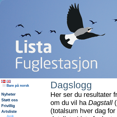
Dagslogg
Bare på norsk
Her ser du resultater 
Nyheter
Støtt oss
om du vil ha
Dagstall
(
Frivillig
(totalsum hver dag fo
Artsliste
Avvik