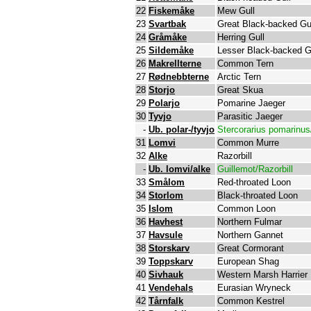
22
Fiskemåke
Mew Gull
23
Svartbak
Great Black-backed Gu
24
Gråmåke
Herring Gull
25
Sildemåke
Lesser Black-backed G
26
Makrellterne
Common Tern
27
Rødnebbterne
Arctic Tern
28
Storjo
Great Skua
29
Polarjo
Pomarine Jaeger
30
Tyvjo
Parasitic Jaeger
-
Ub. polar-/tyvjo
Stercorarius pomarinus
31
Lomvi
Common Murre
32
Alke
Razorbill
-
Ub. lomvi/alke
Guillemot/Razorbill
33
Smålom
Red-throated Loon
34
Storlom
Black-throated Loon
35
Islom
Common Loon
36
Havhest
Northern Fulmar
37
Havsule
Northern Gannet
38
Storskarv
Great Cormorant
39
Toppskarv
European Shag
40
Sivhauk
Western Marsh Harrier
41
Vendehals
Eurasian Wryneck
42
Tårnfalk
Common Kestrel