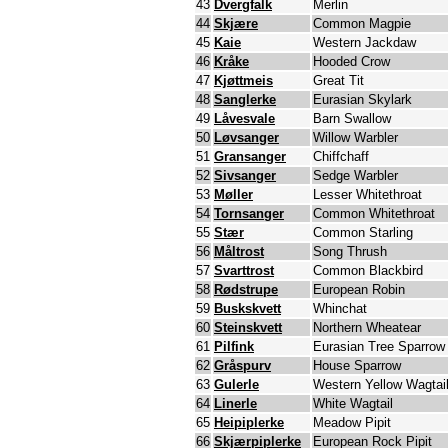
43
Dvergfalk
Merlin
44
Skjære
Common Magpie
45
Kaie
Western Jackdaw
46
Kråke
Hooded Crow
47
Kjøttmeis
Great Tit
48
Sanglerke
Eurasian Skylark
49
Låvesvale
Barn Swallow
50
Løvsanger
Willow Warbler
51
Gransanger
Chiffchaff
52
Sivsanger
Sedge Warbler
53
Møller
Lesser Whitethroat
54
Tornsanger
Common Whitethroat
55
Stær
Common Starling
56
Måltrost
Song Thrush
57
Svarttrost
Common Blackbird
58
Rødstrupe
European Robin
59
Buskskvett
Whinchat
60
Steinskvett
Northern Wheatear
61
Pilfink
Eurasian Tree Sparrow
62
Gråspurv
House Sparrow
63
Gulerle
Western Yellow Wagtai
64
Linerle
White Wagtail
65
Heipiplerke
Meadow Pipit
66
Skjærpiplerke
European Rock Pipit