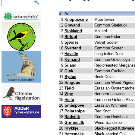
#
Art
1
Knoppsvane
Mute Swan
2
Gravand
Common Shelduck
3
Stokkand
Mallard
4
Ærfugl
Common Eider
5
Sjøorre
Velvet Scoter
6
Svartand
Common Scoter
7
Havelle
Long-tailed Duck
8
Kvinand
Common Goldeneye
9
Siland
Red-breasted Mergans
10
Gjøk
Common Cuckoo
11
Bydue
Rock Dove
12
Ringdue
Common Wood Pigeon
13
Tjeld
Eurasian Oystercatche
14
Vipe
Northern Lapwing
15
Heilo
European Golden Plove
16
Småspove
Eurasian Whimbrel
17
Polarsnipe
Red Knot
18
Rødstilk
Common Redshank
19
Grønnstilk
Wood Sandpiper
20
Krykkje
Black-legged Kittiwake
21
Hettemåke
Black-headed Gull