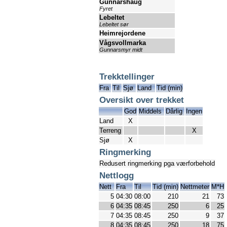
Gunnarshaug
Fyret
Lebeltet
Lebeltet sør
Heimrejordene
Vågsvollmarka
Gunnarsmyr midt
Trekktellinger
Fra
Til
Sjø
Land
Tid (min)
Oversikt over trekket
God
Middels
Dårlig
Ingen
Land
X
Terreng
X
Sjø
X
Ringmerking
Redusert ringmerking pga værforbehold
Nettlogg
Nett
Fra
Til
Tid (min)
Nettmeter
M*H
5
04:30
08:00
210
21
73
6
04:35
08:45
250
6
25
7
04:35
08:45
250
9
37
8
04:35
08:45
250
18
75