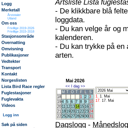
Artsliste Lista fuglesta
Logg
- De klikkbare blå fel
Merketall
Årstotaler
loggdata.
Utland
Om oss
- Du kan velge år og m
Frivillige 2019-2026
Frivillige 2015-2018
kalenderen.
Stasjonsområde
Overnatting
- Du kan trykke på en 
Omvisning
arten.
Publikasjoner
Vedtekter
Transport
Kontakt
Norgeslisten
Mai 2026
<<
I dag
>>
Lista Bird Race regler
M
T
O
T
F
L
S
Fuglestasjoner
1.
1. Mai
18
1
2
3
Fuglevakta
17.
17. Mai
19
4
5
6
7
8
9
10
Videos
20
11
12
13
14
15
16
17
21
18
19
20
21
22
23
24
Logg inn
22
25
26
27
28
29
30
31
Dagslogg
-
Månedslo
Søk på siden