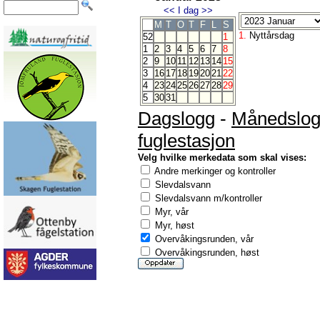
<<
I dag
>>
M
T
O
T
F
L
S
1.
Nyttårsdag
52
1
1
2
3
4
5
6
7
8
2
9
10
11
12
13
14
15
3
16
17
18
19
20
21
22
4
23
24
25
26
27
28
29
5
30
31
Dagslogg
-
Månedslo
fuglestasjon
Velg hvilke merkedata som skal vises:
Andre merkinger og kontroller
Slevdalsvann
Slevdalsvann m/kontroller
Myr, vår
Myr, høst
Overvåkingsrunden, vår
Overvåkingsrunden, høst