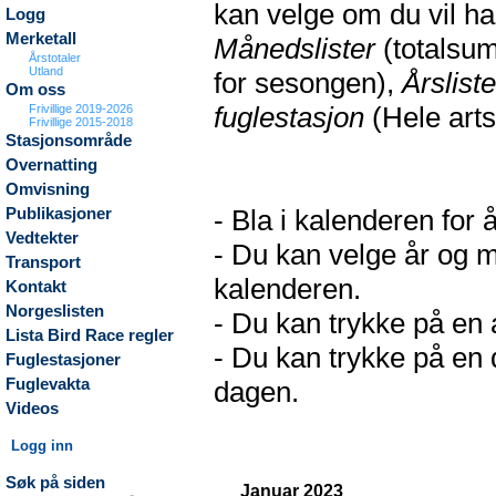
kan velge om du vil h
Logg
Merketall
Månedslister
(totalsum
Årstotaler
Utland
for sesongen),
Årsliste
Om oss
fuglestasjon
(Hele arts
Frivillige 2019-2026
Frivillige 2015-2018
Stasjonsområde
Overnatting
Omvisning
- Bla i kalenderen for 
Publikasjoner
Vedtekter
- Du kan velge år og m
Transport
kalenderen.
Kontakt
Norgeslisten
- Du kan trykke på en a
Lista Bird Race regler
- Du kan trykke på en d
Fuglestasjoner
Fuglevakta
dagen.
Videos
Logg inn
Søk på siden
Januar 2023