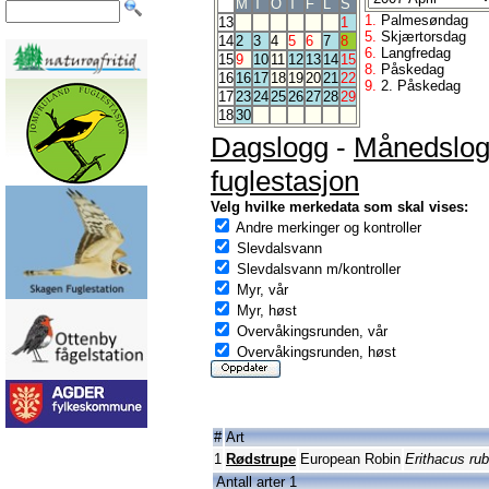
M
T
O
T
F
L
S
1.
Palmesøndag
13
1
5.
Skjærtorsdag
14
2
3
4
5
6
7
8
6.
Langfredag
15
9
10
11
12
13
14
15
8.
Påskedag
16
16
17
18
19
20
21
22
9.
2. Påskedag
17
23
24
25
26
27
28
29
18
30
Dagslogg
-
Månedslo
fuglestasjon
Velg hvilke merkedata som skal vises:
Andre merkinger og kontroller
Slevdalsvann
Slevdalsvann m/kontroller
Myr, vår
Myr, høst
Overvåkingsrunden, vår
Overvåkingsrunden, høst
#
Art
1
Rødstrupe
European Robin
Erithacus ru
Antall arter 1