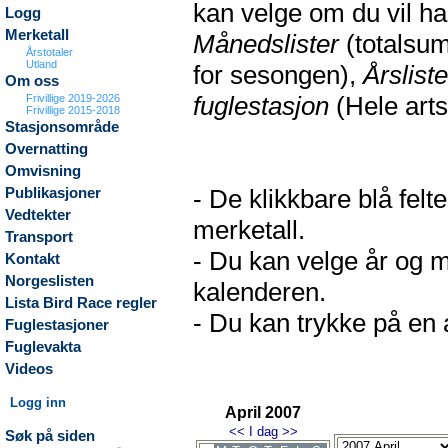
kan velge om du vil h
Logg
Merketall
Månedslister
(totalsum
Årstotaler
Utland
for sesongen),
Årsliste
Om oss
fuglestasjon
(Hele arts
Frivillige 2019-2026
Frivillige 2015-2018
Stasjonsområde
Overnatting
Omvisning
- De klikkbare blå fel
Publikasjoner
Vedtekter
merketall.
Transport
- Du kan velge år og m
Kontakt
Norgeslisten
kalenderen.
Lista Bird Race regler
- Du kan trykke på en a
Fuglestasjoner
Fuglevakta
Videos
Logg inn
April 2007
<<
I dag
>>
Søk på siden