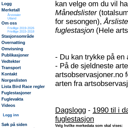
kan velge om du vil h
Logg
Merketall
Månedslister
(totalsum
Årstotaler
Utland
for sesongen),
Årsliste
Om oss
fuglestasjon
(Hele arts
Frivillige 2019-2026
Frivillige 2015-2018
Stasjonsområde
Overnatting
Omvisning
- Du kan trykke på en a
Publikasjoner
Vedtekter
- På de sjeldneste arte
Transport
artsobservasjoner.no f
Kontakt
Norgeslisten
arten fra artsobservasj
Lista Bird Race regler
Fuglestasjoner
Fuglevakta
Videos
Dagslogg
-
1990 til i d
Logg inn
fuglestasjon
Søk på siden
Velg hvilke merkedata som skal vises: