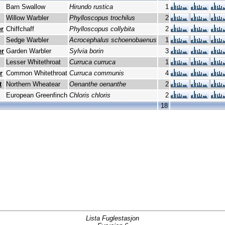
Barn Swallow
Hirundo rustica
1
Willow Warbler
Phylloscopus trochilus
2
r
Chiffchaff
Phylloscopus collybita
2
Sedge Warbler
Acrocephalus schoenobaenus
1
er
Garden Warbler
Sylvia borin
3
Lesser Whitethroat
Curruca curruca
1
r
Common Whitethroat
Curruca communis
4
t
Northern Wheatear
Oenanthe oenanthe
2
European Greenfinch
Chloris chloris
2
18
Lista Fuglestasjon