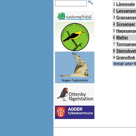
1
Låvesvale
2
Løvsanger
3
Gransange
4
Sivsanger
5
Hagesang
6
Møller
7
Tornsange
8
Steinskvet
9
Grønnfink
Antall arter 9