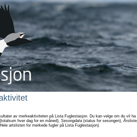
ktivitet
sultater av merkeaktiviteten på Lista Fuglestasjon. Du kan velge om du vil ha
(totalsum hver dag for en måned),
Sesongdata
(status for sesongen),
Årsliste
Hele artslisten for merkede fugler på Lista Fuglestasjon).