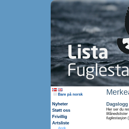
Merkea
Bare på norsk
Dagslogg
Nyheter
Her ser du re
Støtt oss
Månedslister
Frivillig
fuglestasjon
(
Artsliste
Avvik