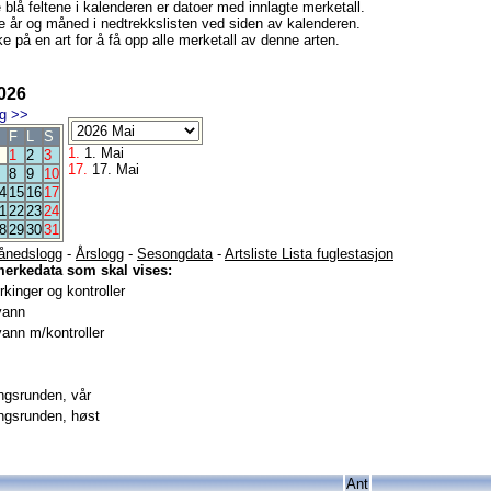
e blå feltene i kalenderen er datoer med innlagte merketall.
e år og måned i nedtrekkslisten ved siden av kalenderen.
e på en art for å få opp alle merketall av denne arten.
026
g
>>
F
L
S
1.
1. Mai
1
2
3
17.
17. Mai
8
9
10
4
15
16
17
1
22
23
24
8
29
30
31
ånedslogg
-
Årslogg
-
Sesongdata
-
Artsliste Lista fuglestasjon
merkedata som skal vises:
kinger og kontroller
vann
ann m/kontroller
gsrunden, vår
gsrunden, høst
Ant