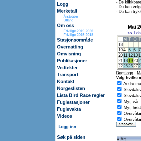
- De klikkbar
Logg
- Du kan velg
Merketall
- Du kan trykk
Årstotaler
Utland
Om oss
Mai 2
Frivillige 2019-2026
<<
I da
Frivillige 2015-2018
M
T
O
T
Stasjonsområde
18
Overnatting
19
4
5
6
7
Omvisning
20
11
12
13
1
Publikasjoner
21
18
19
20
2
22
25
26
27
2
Vedtekter
Dagslogg
-
M
Transport
Velg hvilke 
Kontakt
Andre mer
Norgeslisten
Slevdals
Lista Bird Race regler
Slevdalsv
Myr, vår
Fuglestasjoner
Myr, høst
Fuglevakta
Overvåkin
Videos
Overvåkin
Logg inn
Søk på siden
#
Art