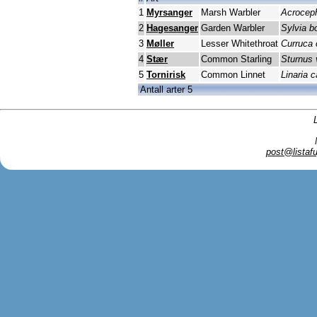
1
Myrsanger
Marsh Warbler
Acroceph
2
Hagesanger
Garden Warbler
Sylvia bo
3
Møller
Lesser Whitethroat
Curruca 
4
Stær
Common Starling
Sturnus 
5
Tornirisk
Common Linnet
Linaria 
Antall arter 5
post@listafu