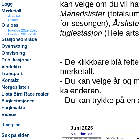
kan velge om du vil h
Logg
Merketall
Månedslister
(totalsum
Årstotaler
Utland
for sesongen),
Årsliste
Om oss
fuglestasjon
(Hele arts
Frivillige 2019-2026
Frivillige 2015-2018
Stasjonsområde
Overnatting
Omvisning
- De klikkbare blå fel
Publikasjoner
Vedtekter
merketall.
Transport
- Du kan velge år og m
Kontakt
Norgeslisten
kalenderen.
Lista Bird Race regler
- Du kan trykke på en a
Fuglestasjoner
Fuglevakta
Videos
Logg inn
Juni 2026
<<
I dag
>>
Søk på siden