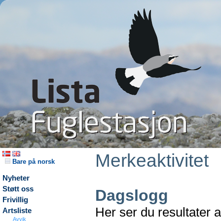
Merkeaktivitet
Bare på norsk
Nyheter
Støtt oss
Dagslogg
Frivillig
Her ser du resultater 
Artsliste
Avvik