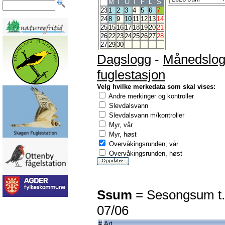
M
T
O
T
F
L
S
23
1
2
3
4
5
6
7
24
8
9
10
11
12
13
14
25
15
16
17
18
19
20
21
26
22
23
24
25
26
27
28
27
29
30
Dagslogg
-
Månedslo
fuglestasjon
Velg hvilke merkedata som skal vises:
Andre merkinger og kontroller
Slevdalsvann
Slevdalsvann m/kontroller
Myr, vår
Myr, høst
Overvåkingsrunden, vår
Overvåkingsrunden, høst
Ssum
= Sesongsum t.
07/06
#
Art