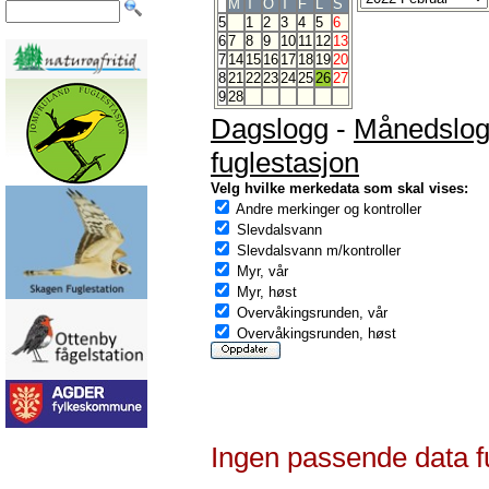
M
T
O
T
F
L
S
5
1
2
3
4
5
6
6
7
8
9
10
11
12
13
7
14
15
16
17
18
19
20
8
21
22
23
24
25
26
27
9
28
Dagslogg
-
Månedslo
fuglestasjon
Velg hvilke merkedata som skal vises:
Andre merkinger og kontroller
Slevdalsvann
Slevdalsvann m/kontroller
Myr, vår
Myr, høst
Overvåkingsrunden, vår
Overvåkingsrunden, høst
Ingen passende data f