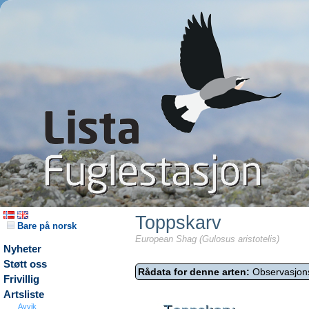
Toppskarv
Bare på norsk
European Shag (Gulosus aristotelis)
Nyheter
Støtt oss
Rådata for denne arten:
Observasjon
Frivillig
Artsliste
Avvik