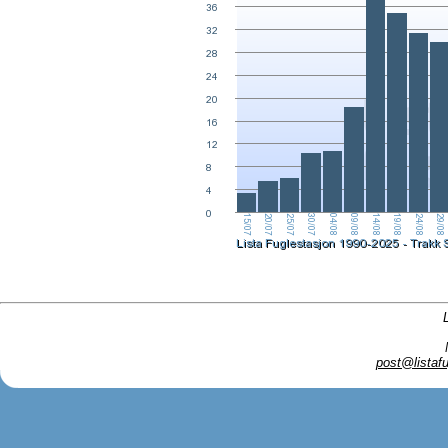
post@listafu