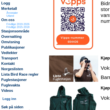
Bidr
Logg
stor
Merketall
Årstotaler
van
Utland
Om oss
num
Frivillige 2019-2026
Frivillige 2015-2018
Stasjonsområde
Overnatting
Omvisning
Publikasjoner
Vedtekter
Kjøp
Transport
Kontakt
Vok
Norgeslisten
Lista Bird Race regler
Bar
Fuglestasjoner
Fuglevakta
Kjøp
Videos
Vok
Logg inn
Søk på siden