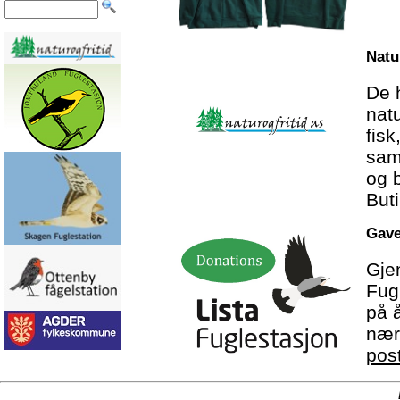
Natu
De 
natu
fisk
sam
og 
But
Gave
Gjen
Fugl
på å
nær
pos